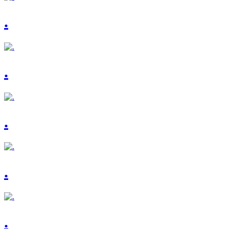
.
.
.
.
.