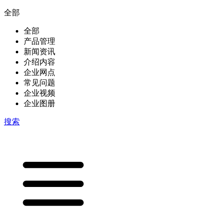
全部
全部
产品管理
新闻资讯
介绍内容
企业网点
常见问题
企业视频
企业图册
搜索