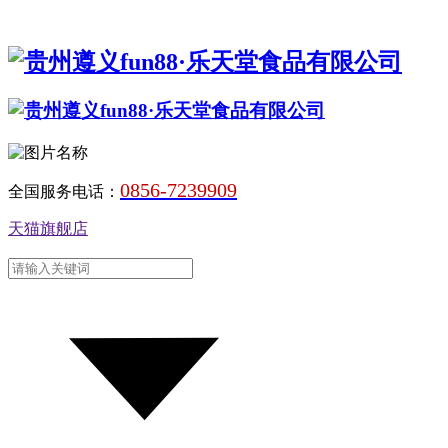
0856-7239909
全国服务电话：
天猫旗舰店