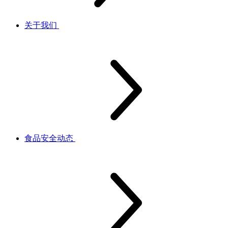
关于我们
食品安全动态