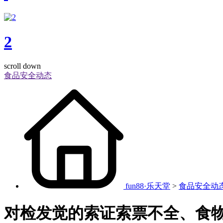
2
scroll down
食品安全动态
fun88·乐天堂
>
食品安全动
对检发觉的索证索票不全、食