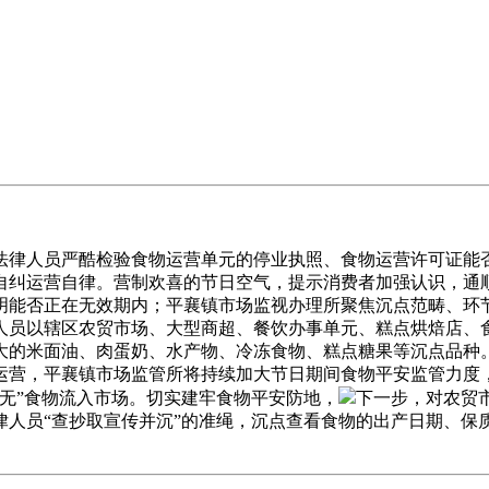
人员严酷检验食物运营单元的停业执照、食物运营许可证能否
自纠运营自律。营制欢喜的节日空气，提示消费者加强认识，通
明能否正在无效期内；平襄镇市场监视办理所聚焦沉点范畴、环
人员以辖区农贸市场、大型商超、餐饮办事单元、糕点烘焙店、
大的米面油、肉蛋奶、水产物、冷冻食物、糕点糖果等沉点品种
运营，平襄镇市场监管所将持续加大节日期间食物平安监管力度
无”食物流入市场。切实建牢食物平安防地，
下一步，对农贸
律人员“查抄取宣传并沉”的准绳，沉点查看食物的出产日期、保