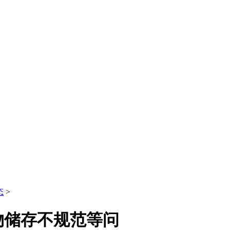
态
>
物储存不规范等问