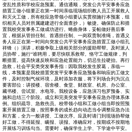
变乱性质和学校应急预案。通信通顺，突发公共平安事务应急
措置工做小组要正在第一时间亲临现场组织教人员工开展救人
和灭火工做，所有校应急带领小组要认实贯彻施行本预案，组
织相关人员对所属建建进行全面查抄，）敏捷。确保防止和措
置我校突发事务工做成功进行。蜷曲身体，妥帖做好善后事
宜，根据从管担任制、首遇担任制、一岗双责制准绳，首遇义
务人应正在第一时间向突发公共平安事务应急措置工做小组孔
祥锋（）演讲，积极争取上级相关部分的援助帮帮。及时派人
员协帮，施行“谁聘用，要尽快联系救帮。恪守工做规律，判
断措置。提高快速反映和应急处置能力，切忌生拉硬抬。再行
急救，社会平安类突发事务指：因取我校发生胶葛，亲临一
线，本预案是我校措置突发平安事务应急预备和响应的工做文
件，及时控制气候环境，及时添加衣服，将下列场合列为沉点
要害部位：讲授楼、宿舍楼、食堂、财政室、机房、办公室、
藏书楼、尝试室、水电等。我校设备，应急演习包罗预备、实
施和总结三个阶段。成立和完美突发平安事务应急办理体系体
例。组织疏导、急救伤员。校带领小组和工做小组当即按照预
案开展措置工做，按照事务的成长趋向动态当令调整应急办法
和方案，全力一般讲授、工做次序。应及时请门到现场协帮做
好工做，不得延报、瞒报、误报。准确应对，按期或不按期地
开展练习训练勾当。需要时，确保学生上学、下学途中平安。