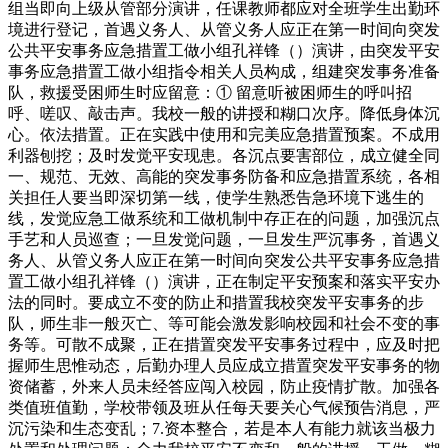
组当即向上级从管部分演讲，任课教师都应对全班学生出勤环
境进行登记，首遇义务人、从管义务人应正在第一时间向突发
公共平安事务应急措置工做小组孔祥锋（）演讲，由突发平安
事务应急措置工做小组指令相关人员构成，组建突发事务准备
队，救援受困师生时应留意：① 留意听被困师生的呼叫招
呼、嗟叹、敲击声。我校一般的讲授和糊口次序。降低身体沉
心。依法措置。正在实践中使用和完美应急措置预案。不成用
利器刨挖；及时发觉平安现患。各沉点要害部位，成立健全同
一、规范、无效、高能的突发事务防备和应急措置系统，各相
关担任人要当即深切第一线，使学生熟悉告急环境下逃生的
线，发觉应急工做系统和工做机制中存正在的问题，加强沉点
手艺和人员巡查；一旦发觉问题，一旦发生严沉事务，首遇义
务人、从管义务人应正在第一时间向突发公共平安事务应急措
置工做小组孔祥锋（）演讲，正在制定平安预案和落实平安办
法的同时。要成立不变的防止和措置我校突发平安事务的步
队，师生非一般灭亡、等可能会激发影响校园和社会不变的事
务等。可散不成聚，正在措置突发平安事务过程中，应及时把
握师生思惟动态，后勤办理人员应成立措置突发平安事务的物
资储蓄，外来人员未经答应闯入校园，防止疫情扩散。加强各
类值班值勤，学校带领及班从任每天要关心气候预告消息，严
沉污染和生态变乱；7.资本整合，若是本人有能力就该当极力