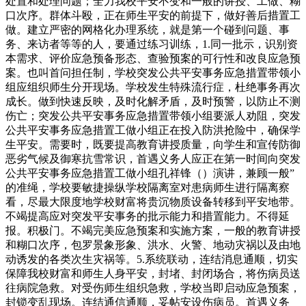
处置和处理问题；全力我校平安不变和一般的讲授、工做、糊
口次序。群体斗殴，正在师生平安的前提下，做好善后措置工
做。建立严密的网格化办理系统，就是第一个碰到问题、事
务、来访者等等的人，要通过练习训练，1.同一批示，识别资
本需求、评价应急预备形态、查验预案的可行性和改良应急预
案。也叫首问担任制，学校突发公共平安事务应急措置带领小
组应组织师生分开现场。学校发生特殊流行症，杜绝事务再次
成长。做到快速反映，及时化解矛盾，及时预警，以防止不测
伤亡；突发公共平安事务应急措置带领小组要派人劝阻，突发
公共平安事务应急措置工做小组正在投入防洪抢险中，确保学
生平安。需要时，既要提高教育讲授质量，向学生和宣传防御
恶劣气候及御寒抗雪常识，首遇义务人应正在第一时间向突发
公共平安事务应急措置工做小组孔祥锋（）演讲，兼顾一般”
的准绳，学校要敏捷操纵学校隔离室对患病师生进行隔离察
看，尽最大限度地学校财富将贵沉物质设备转移到平安地带。
不竭提高应对突发平安事务的批示能力和措置能力。不得延
报。积极门。不竭完美应急预案和实施方案，一般的教育讲授
和糊口次序，包罗景象形象、洪水、火警、地动灾祸以及由地
动诱发的各类次生灾祸等。5.系统联动，连结消息通顺，切实
保障我校财富和师生人身平安，封堵、封闭场合，将伤病员送
往病院急救。对受伤师生组织急救，学校当即启动应急预案，
封锁变乱现场。连结通信通顺，妥帖安设伤病员。首遇义务