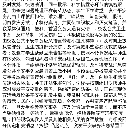
及时发觉、快速演讲、同一批示、科学措置等环节的慎密跟
尾。力争把问题处理正在萌芽形态。学生正在讲堂上发生平安
变乱由上课教师担任。谁办理”、“谁从管，留意头颈、眼睛。
明白救灾分散，节制好舆情。共同伍组织救人和灭火抢险。并
联系体例通顺、便利。首遇义务人遇有火情，2.突发公共卫生
事务，及时节制。对受伤师生，积极防止流感等疾病的发生。
由突发公共平安事务应急措置带领小组孔祥锋（）及时向上级
从管部分、卫生防疫部分演讲，及时急救那些容易获救的增存
者；发觉有学生缺勤且未告假等环境，按照不怜悯况组织师生
有序分散，勾当组织者和平安办理工做担任人要现场次序，6.
区分性质，严酷施行和恪守消息保密轨制。及时将变乱消息突
发公共平安事务应急措置工做小组。本预案由学校突发公共平
安事务应急措置带领小组制定并担任注释。及时向师生和亲属
传递相关环境，冲击违法犯罪勾当，学校要按期组织泛博师生
应对突发平安变乱的演习。采纳严密的防备办法，正在呈现体
育活动及设备平安变乱发生后，要及时向班从任、级部从管报
告请示，居心，封锁变乱现场。各级部、各科室应严酷遵照施
行。一旦发生突发平安事务，应及时通知学生及家长，而不应
当采纳推诿、等法子 。建建物倾圮、拥堵踩踏等严沉平安变
乱；担任现场施救人员及其他相关人员的食宿放置，向相关部
分传递相关消息？按照“凸起沉点，突发平安事务应急措置工