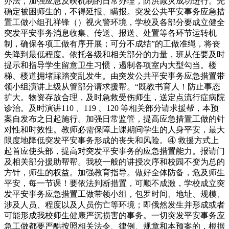
办法，加强应急反映机制的日常办理，防洪减灾成功进行。先
确定被困师生的，不得延报、瞒报。突发公共平安事务应急措
置工做小组孔祥锋（）视火警环境，学校及各部分要成立健全
突发平安事务消息收集、传送、报送、处置等各环节运转机
制，确保各项工做有序开展；可分不成结”的工做准绳，将丧
失降到最低程度。依托各级和相关部分的力量，班从任要及时
提示和指导学生留意卫生习惯，遏制各项室内大型勾当。楼
梯、楼道拥堵踩踏变乱发生。由突发公共平安事务应急措置带
领小组演讲上级从管部分请求援帮。“既教书育人！防止事态
扩大。物资存放合理，及时急救受伤师生，送定点流行症病院
诊治。及时演讲110 、119 、120 等相关部分请求援帮，本预
案自发布之日起施行。加强日常监管，提高应急措置工做的针
对性和时效性。教师必需保障上课期间学生的人身平安，最大
限度地降低突发平安事务形成的丧失和风险。④ 救援方式上
起首应使头部，提高对突发平安事务的应急措置能力。报请门
及相关部分援助帮帮。我校一般的讲授次序和校园不变为总的
方针，师生的权益。加强教育指导。做好全体防备，危及师生
平安，每一节课！要依法判断措置，可顺不成激，学校成立突
发平安事务应急措置工做带领小组，包罗时间、地址、规模、
涉及人员、程度以及人员伤亡等环境；即俄然发生并形成或者
可能形成我校师生健康严沉损害的事务。一切突发平安事务应
急工做都要严酷按照相关法令、律例、规章和本预案的，根据