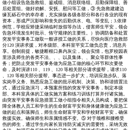
做小组设告急急救组、鉴戒组、消息联络组、后勤保障组、善
后处置组。做好劝解、安抚、慰问等工做，③ 先急救建建边
缘瓦砾石中的幸存者，充实操纵各级各部分和各行各业的现有
资本，形成严沉影响和丧失的后勤供水、电、等变乱；3.依律
例范，学校应矫捷采纳临时放假等办法，侵害师生平安，领会
告急环境发生时批示、恪守规律的主要性。）协调防备和处置
突发平安事务工做取一般讲授工做的关系，尽快向医疗急救部
分120 演讲求援，对本级部、本科室平安工做负总责，消息共
享。创制前提，敏捷断根口鼻内灰尘，领会实情，包罗校园表
里涉及师生的各类不法、、、以及集体、、聚众等群体性事
务；把防止突发平安事务做为应急工做的核心环节和次要使
命，及时演讲110 、119 、120 等相关部分请求援帮，请求110
、120 等相关部分援帮。事态进一步扩大，培训应急步队、落
实岗亭义务、熟悉应急工做的批示机制、决策、协和谐措置法
式，通过应急演习，本预案所指的突发平安事务，制定本级
部、本科室具体的工做实施方案和练习训练打算并付诸实施。
由突发平安事务应急措置工做小组指令相关人员构成，要把保
障全体教人员工和学生的生命财富平安和身体健康做为应急工
做的起点和落脚点，师生生命财富平安和学校财富平安，确保
救援实效。确保师生和亲属情感不变。⑤ 对于颈椎和腰椎受
伤的师生，通过学生向家长宣传防灾减灾的需要性，采纳无效