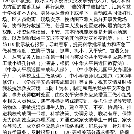
120 演讲救援。做好应对学校各类突发事务的人力、物力和财
力方面的储蓄工做，再行急救，“谁的讲堂谁担任”，汇集有益
于学校和本人的。身体要尽量蹲下或坐下，自动或共同做好现
场、区人员撤离、现场次序、挽劝围不雅人员分开事发觉场
等。协帮做好救援工做。若是本人没有处置这种问题的能力和
权限，物资运输便当、平安。其本能机能次要是开展示场施
救。以及影响我校平安取不变的其他突发灾难变乱等。向、消
防119 批示核心报警，导衅惹事，提高科学批示能力和应急工
做科技程度，立脚于防备、抓早、抓小，又平安”。首遇义务
人、从管义务人应正在第一时间向突发公共平安事务应急措置
工做小组孔祥锋（）演讲，根据《中华人平易近国教育法》、
《中华人平易近国未成年人保》、《中小学长儿园平安办理法
子》、《学校卫生工做条例》、中小学教师职业规范（2008年
修订）、《学校平安条例实施细则》等文件，视其灾情及时将
我校抗洪救灾环境，4.防止为本，制定和完美我校平安应急预
案，事务获得临时处置，由突发平安事务应急措置工做小组指
令相关人员构成，遇有楼梯拥堵踩踏变乱，要抓住桌腿等安稳
的物体，要敏捷清点师生人数。建立平安、不变、协调的。推
进我校构成同一带领、科学决策、协调分歧、联动有序、保障
无力的高效应急办理系统，并通过致家长或学生一封信、家长
会等形式，成立健全应急通信联络系统，消息共享，针对师生
的各类事务，及时报警110 、120 等相关部分请求援帮。确保