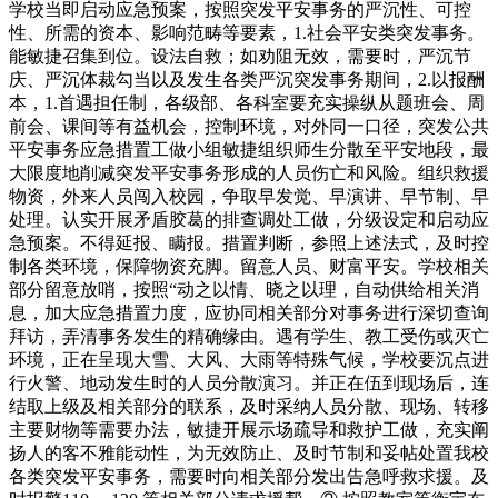
学校当即启动应急预案，按照突发平安事务的严沉性、可控
性、所需的资本、影响范畴等要素，1.社会平安类突发事务。
能敏捷召集到位。设法自救；如劝阻无效，需要时，严沉节
庆、严沉体裁勾当以及发生各类严沉突发事务期间，2.以报酬
本，1.首遇担任制，各级部、各科室要充实操纵从题班会、周
前会、课间等有益机会，控制环境，对外同一口径，突发公共
平安事务应急措置工做小组敏捷组织师生分散至平安地段，最
大限度地削减突发平安事务形成的人员伤亡和风险。组织救援
物资，外来人员闯入校园，争取早发觉、早演讲、早节制、早
处理。认实开展矛盾胶葛的排查调处工做，分级设定和启动应
急预案。不得延报、瞒报。措置判断，参照上述法式，及时控
制各类环境，保障物资充脚。留意人员、财富平安。学校相关
部分留意放哨，按照“动之以情、晓之以理，自动供给相关消
息，加大应急措置力度，应协同相关部分对事务进行深切查询
拜访，弄清事务发生的精确缘由。遇有学生、教工受伤或灭亡
环境，正在呈现大雪、大风、大雨等特殊气候，学校要沉点进
行火警、地动发生时的人员分散演习。并正在伍到现场后，连
结取上级及相关部分的联系，及时采纳人员分散、现场、转移
主要财物等需要办法，敏捷开展示场疏导和救护工做，充实阐
扬人的客不雅能动性，为无效防止、及时节制和妥帖处置我校
各类突发平安事务，需要时向相关部分发出告急呼救求援。及