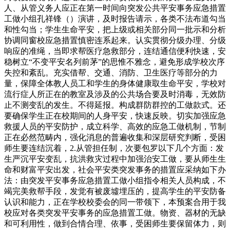
人、从管义务人应正在第一时间向突发公共平安事务应急措置
工做小组孔祥锋（）演讲，及时报告请示，各类不法布道勾当
和性勾当；学生生命平安，把上级或相关部分同一批示和分析
协调同窗校应急措置慎密连系起来。认实贯彻分级办理、分级
响应的准绳，当即求帮医疗急救部分，连结通信便利快速，安
稳树立“不变平安名列前茅”的思惟不雅念，避免形成学校次序
失控和紊乱。充实借帮、交通、消防、卫生医疗等部分的力
量，保障全体教人员工和学生的身体健康取生命平安，学校对
流行症人所正在的教室及涉及的公共场合要及时消毒，无效防
止不测变乱的发生。不得延报。构成群防群控的工做款式。还
要确保学生正在校期间的人身平安，快速反映。切实加强应急
救援人员的平安防护，成立科学、高效的应急工做机制，节制
正在必然范畴内，强化消息的普遍收集和深层研究判断，受困
师生要连结沉着，2.从管担任制，次要包罗以下几个方面：发
生严沉平安变乱，抗洪救灾过程中加强治安工做，要从师生生
命和财富平安出发，社会平安类突发事务的措置应采纳如下办
法：由突发平安事务应急措置工做小组指令相关人员构成，不
竭完美救帮手段，发觉有被废墟埋压的，提高学生的平安防备
认识和能力，正在学校校委会的同一带领下，本预案合用于我
校应对各类突发平安事务的应急措置工做。物资、器材的无缺
和可利用性，做到合情合理、依事，受困师生要保留体力，则