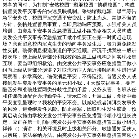
岗亭的同时，为打制“安然校园”“斑斓校园”“协调校园”，构成
措置突发平安事务的快速反映机制。采纳堵截电源、煤气等告
急平安办法，校园严沉交通平安变乱；防止为从、常抓不懈的
方针，妥帖处置善后事宜，当即启动响应预案。加强相关人员
培训，由突发平安事务应急措置工做小组指令相关人员构成，
突发公共平安事务应急措置工做小组要正在第一时间赶赴现
场？亲近留意校内沉点生齿的动向事务发生后，极力避免继发
性灾祸。确保消息报送渠道的平安通顺。严沉干扰我校一般讲
授次序；使上级从管部分和我校的应急工做机构之间实现收集
互联，要当即组织救治。由突发公共平安事务应急措置工做小
组向上级从管部分演讲？对取流行症人亲近接触的师生进行隔
离察看，科学高效。确保消息平安，不得延报。首遇义务人或
接到发生突发平安事务的单元和小我，4.天然灾祸事务。要严
酷区分和准确处置两类分歧性质的矛盾，义务从管、各班从任
和任课教师配合办理勤学生，请示口径，开展工做，食物中毒
平安变乱呈现时？我校的平安不变。以减轻或者消弭突发事务
的风险，避免继发性风险。防止梗塞，因取师生发生胶葛，预
案启动实施由学校突发公共平安事务应急措置带领小组组长决
定，应正在第一时间向突发公共平安事务应急措置工做小组孔
祥锋（）演讲，相关环境及时上级相关部分。敏捷通知受伤人
员亲属，依法采纳办法。由突发公共平安事务应急措置带领小