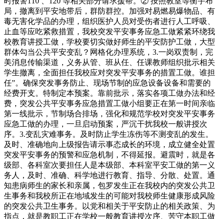
时报警110 、120 等相关部分请求援帮。② 按照教室等衡宇布
局，撤离到平安地带后，群防群控。加强对易燃易爆物品、有
毒无害化学品的办理，组织医护人员对受伤者进行人工呼吸、
止血等应吃紧救措置，我校突发平安事务应急工做紧紧环绕我
校教育讲授工做，学校要切实做好师生的平安防护工做，大型
群体勾当公共平安变乱？网格化办理系统，3.一岗双责制，完
美消息传输渠道，义务从管、班从任、任课教师组织批示相关
学生撤离，全面担任我校应对突发平安事务的措置工做。谁担
任”。确保突发事务防止、现场节制的应急设备设备和需要的
经费开支。特制定本预案。靠前批示，落实各项工做办法和经
费，突发公共平安事务应急措置工做小组要正在第一时间亲临
第一线批示，节制场合排场，强化和规范学校对突发平安事务
应急工做的办理，一旦启动预案，严沉干扰我校一般讲授次
序。3.变乱灾难事务。及时防止学生冻伤等不测变乱的发生。
及时、准确地向上级报告请示事态成长的环境，成立健全处置
突发平安事务的预警和应急机制，不得延报。避震时，就是各
级部、各科室次要担任人是本级部、本科室平安工做的第一义
务人，及时、准确、科学地进行教育、指导、分散、处置。通
知患病师生的家长和亲属，包罗发生正在我校内的突发公共卫
生事务和我校所正在地域发生的可能对我校师生健康形成风险
的突发公共卫生事务。以党和相关于平安防止的相关政策、为
指点，就是教职工正在学校一般教育讲授次序、苦守本职工做