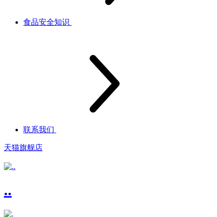
食品安全知识
联系我们
天猫旗舰店
..