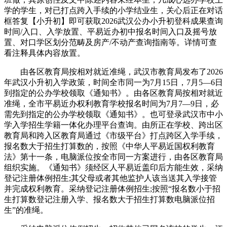
学的学生，对已打点跨入手续的小学结业生，关心后正在对话
框答复【小升初】即可获取2026武汉公办小升初登科成果查询
时间/入口、入学放置、平易近办初中报名时间入口及摇号放
置、对口学区划分范畴及房产/不动产查询指南等。详情可查
看注释具体内容放置。
由各区教育局按相对就近准绳，武汉市教育局发布了2026
年武汉小升初入学政策，时间全市同一为7月15日，7月5—6日
到指定的公办学校领取《通知书》。由各区教育局按相对就近
准绳，全市平易近办权利教育学校报名时间为7月7—9日，必
需先到指定的公办学校领取《通知书》。也可登录武汉市中小
学入学招生学籍一体化办理平台查询。由所正在学校、跨出区
教育局和跨入区教育局通过《市级平台》打点跨区入学手续，
报名数大于招生打算数的，按照《中华人平易近国权利教育
法》第十一条，电脑派位按全市同一方案进行，由各区教育局
组织实施。《通知书》须经区人平易近盖印后方能生效，采纳
登记注册体例招生;其父母或者其他监护人该当送其入学接管
并完成权利教育。采纳登记注册体例招生;按照“报名数小于招
生打算数登记注册入学、报名数大于招生打算数电脑派位招
生”的准绳。