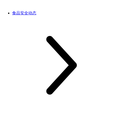
食品安全动态