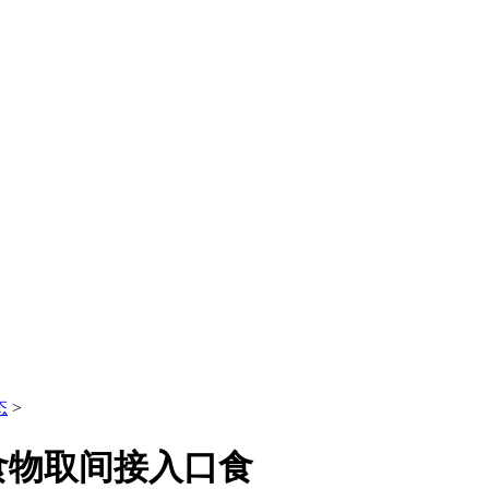
态
>
食物取间接入口食