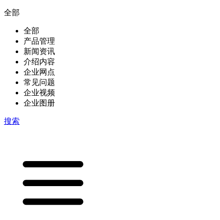
全部
全部
产品管理
新闻资讯
介绍内容
企业网点
常见问题
企业视频
企业图册
搜索