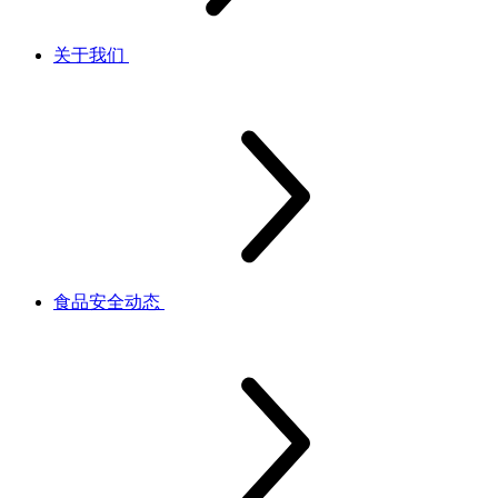
关于我们
食品安全动态