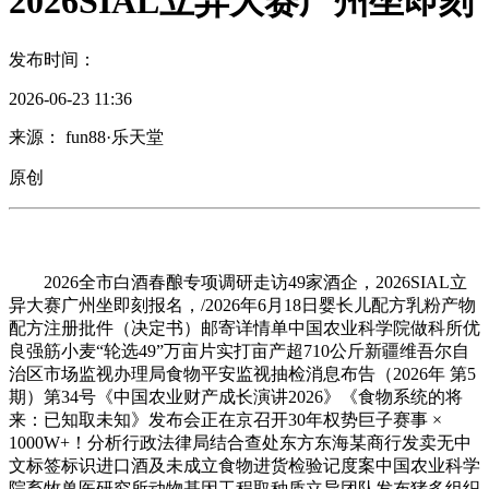
2026SIAL立异大赛广州坐即刻
发布时间：
2026-06-23 11:36
来源： fun88·乐天堂
原创
2026全市白酒春酿专项调研走访49家酒企，2026SIAL立
异大赛广州坐即刻报名，/2026年6月18日婴长儿配方乳粉产物
配方注册批件（决定书）邮寄详情单中国农业科学院做科所优
良强筋小麦“轮选49”万亩片实打亩产超710公斤新疆维吾尔自
治区市场监视办理局食物平安监视抽检消息布告（2026年 第5
期）第34号《中国农业财产成长演讲2026》《食物系统的将
来：已知取未知》发布会正在京召开30年权势巨子赛事 ×
1000W+！分析行政法律局结合查处东方东海某商行发卖无中
文标签标识进口酒及未成立食物进货检验记度案中国农业科学
院畜牧兽医研究所动物基因工程取种质立异团队发布猪多组织