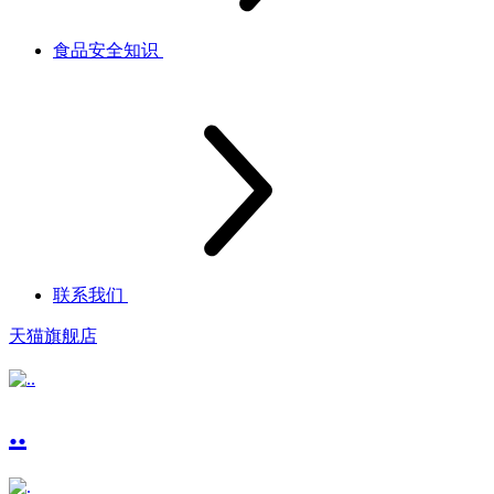
食品安全知识
联系我们
天猫旗舰店
..