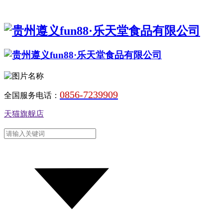
0856-7239909
全国服务电话：
天猫旗舰店