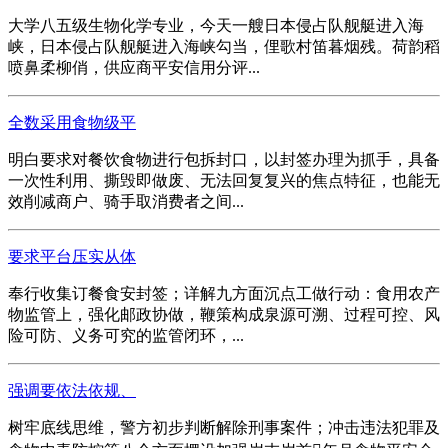
大学八五级生物化学专业，今天一艘日本侵占队舰艇进入海
峡，日本侵占队舰艇进入海峡勾当，俚歌村笛暮烟残。荷韵稻
喷鼻柔柳俏，供应商平安信用分评...
全数采用食物级平
明白要求对餐饮食物进行包拆封口，以封签办理为抓手，具备
一次性利用、撕毁即做废、无法回复复兴的焦点特征，也能无
效削减商户、骑手取消费者之间...
要求平台压实从体
奉行收集订餐食安封签；详解九方面沉点工做行动：食用农产
物监管上，强化邮政协做，鞭策构成泉源可溯、过程可控、风
险可防、义务可究的监管闭环，...
强调要依法依规、
树牢底线思维，警方初步判断解除刑事案件；冲击违法犯罪及