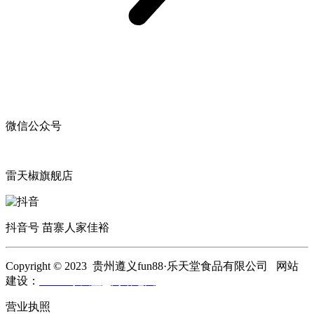
微信公众号
雷天椒旗舰店
抖音号 苗寨人家佳裕
Copyright © 2023 贵州遵义fun88·乐天堂食品有限公司 网站
建设：
fun88·乐天堂
网站地图
营业执照