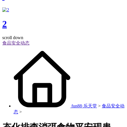
2
scroll down
食品安全动态
fun88·乐天堂
>
食品安全动
态
>