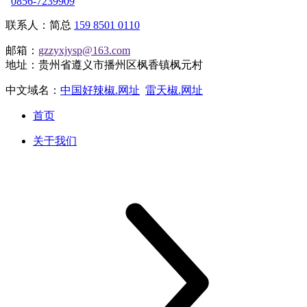
0856-7239909
联系人：简总
159 8501 0110
邮箱：
gzzyxjysp@163.com
地址：贵州省遵义市播州区枫香镇枫元村
中文域名：
中国好辣椒.网址
雷天椒.网址
首页
关于我们