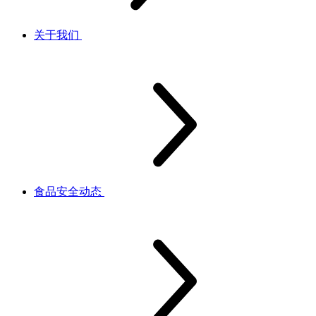
关于我们
食品安全动态