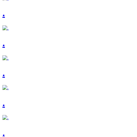
.
.
.
.
.