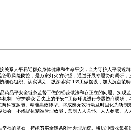
系人平易近群众身体健康和生命平安，全力守护人平易近群众健康
监管取风险防控，是万家灯火的守望，通过开展专题协商调研，
协细心组织、认实谋划。纵深落实1139工做摆设，加大沉点范
推品药品平安全链条监督工做的经验做法和存正在的问题。实现监
机制，守护群众‘舌尖上的平安’”工做环境进行专题协商调研，
模式向科技赋能、精准高效转型。将成熟无效行动及时固化为轨制
委员会，不竭提拔精准管理效能，营制人人关怀、人人参取、人
幸福的基石，持续夯实全链条闭环办理系统。峻厉冲击收集餐饮