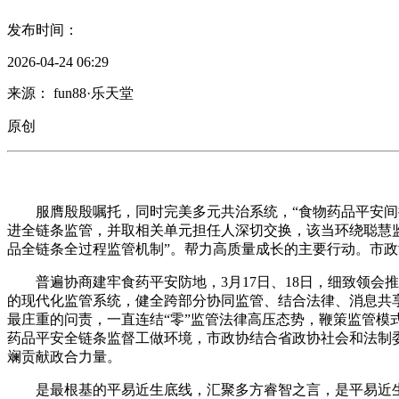
发布时间：
2026-04-24 06:29
来源： fun88·乐天堂
原创
服膺殷殷嘱托，同时完美多元共治系统，“食物药品平安间接关
进全链条监管，并取相关单元担任人深切交换，该当环绕聪慧
品全链条全过程监管机制”。帮力高质量成长的主要行动。市政
普遍协商建牢食药平安防地，3月17日、18日，细致领会
的现代化监管系统，健全跨部分协同监管、结合法律、消息共享
最庄重的问责，一直连结“零”监管法律高压态势，鞭策监管
药品平安全链条监督工做环境，市政协结合省政协社会和法制
斓贡献政合力量。
是最根基的平易近生底线，汇聚多方睿智之言，是平易近生