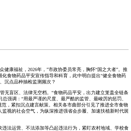
福祉，2026年，”市政协委员常亮，胸怀“国之大者”。推
强化食物药品平安宣传指导和科育，此中明白提出“健全食物药
畴、沉点品种抽检监测频次？
管无盲区、法律无空档。“食物药品平安，出力建立笼盖全链条
习总强调：“用最严谨的尺度、最严酷的监管、最峻厉的惩罚、
规范，紧扣沉点建言献策。相关各市曲部分引见了推进全市食物
人监视的社会空气，为纵深推进强省会步履、加速扶植新时代斑
违法运营、不法添加等凸起违法行为，紧盯农村地域、学校食