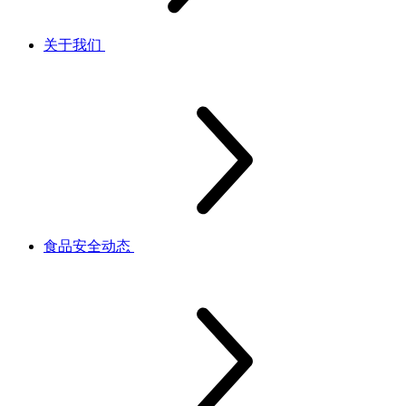
关于我们
食品安全动态