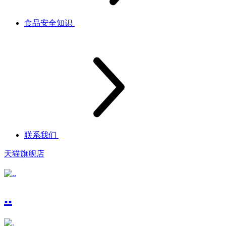
食品安全知识
联系我们
天猫旗舰店
..