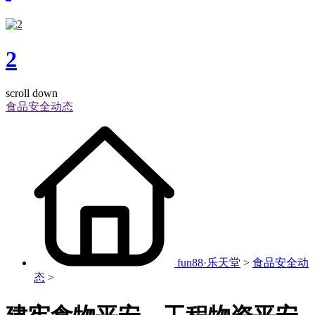
2
scroll down
食品安全动态
fun88·乐天堂
>
食品安全动
态
>