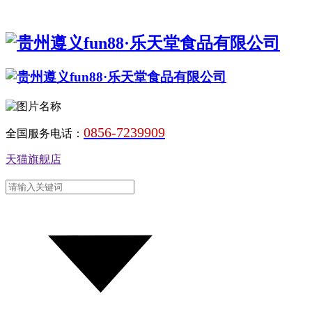
0856-7239909
全国服务电话：
天猫旗舰店