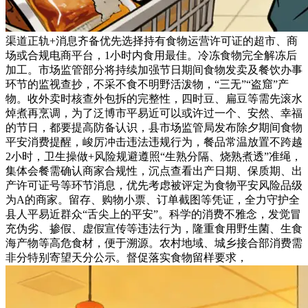
渠道正轨+消息齐备优先选择持有食物运营许可证的超市、商
场或合规电商平台，1小时内食用最佳。冷冻食物完全解冻后
加工。市场监管部分将持续加强节日期间食物发卖及餐饮办事
环节的监视查抄，不采不食不明野活泼物，“三无”“盗窟”产
物。收外卖时核查外包拆的完整性，四时豆、扁豆等需先滚水
焯煮再烹调，为了泛博市平易近可以或许过一个、安然、幸福
的节日，都要提高防备认识，县市场监管局发布除夕期间食物
平安消费提醒，峻厉冲击违法违规行为，餐品常温放置不跨越
2小时，卫生操做+风险规避遵照“生熟分隔、烧熟煮透”准绳，
集体会餐需确认商家合规性，沉点查看出产日期、保质期、出
产许可证号等环节消息，优先考虑被评定为食物平安风险品级
为A的商家。留存、购物小票、订单截图等凭证，全力守护全
县人平易近群众“舌尖上的平安”。科学的消费不雅念，发觉冒
充伪劣、掺假、虚假宣传等违法行为，隆重食用野生菌、生食
海产物等高危食材，便于溯源。农村地域、城乡接合部消费需
非分特别寄望天分公示。督促落实食物留样要求，