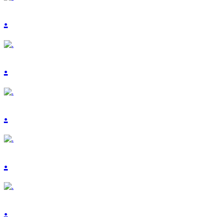
.
.
.
.
.