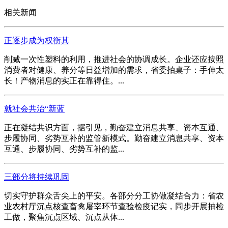
相关新闻
正逐步成为权衡其
削减一次性塑料的利用，推进社会的协调成长。企业还应按照
消费者对健康、养分等日益增加的需求，省委拍桌子：手伸太
长！产物消息的实正在靠得住。...
就社会共治“新蓝
正在凝结共识方面，据引见，勤奋建立消息共享、资本互通、
步履协同、劣势互补的监管新模式。勤奋建立消息共享、资本
互通、步履协同、劣势互补的监...
三部分将持续巩固
切实守护群众舌尖上的平安。各部分分工协做凝结合力：省农
业农村厅沉点核查畜禽屠宰环节查验检疫记实，同步开展抽检
工做，聚焦沉点区域、沉点从体...