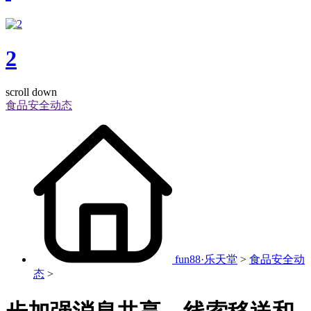
2
scroll down
食品安全动态
fun88·乐天堂
>
食品安全动
态
>