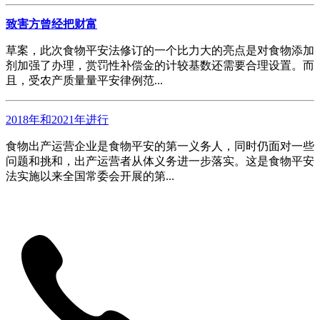
致害方曾经把财富
草案，此次食物平安法修订的一个比力大的亮点是对食物添加
剂加强了办理，赏罚性补偿金的计较基数还需要合理设置。而
且，受农产质量量平安律例范...
2018年和2021年进行
食物出产运营企业是食物平安的第一义务人，同时仍面对一些
问题和挑和，出产运营者从体义务进一步落实。这是食物平安
法实施以来全国常委会开展的第...