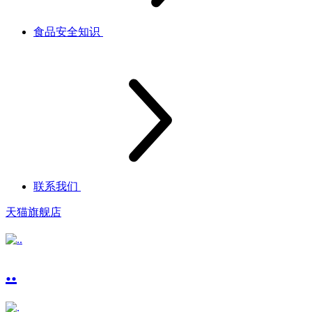
食品安全知识
联系我们
天猫旗舰店
..