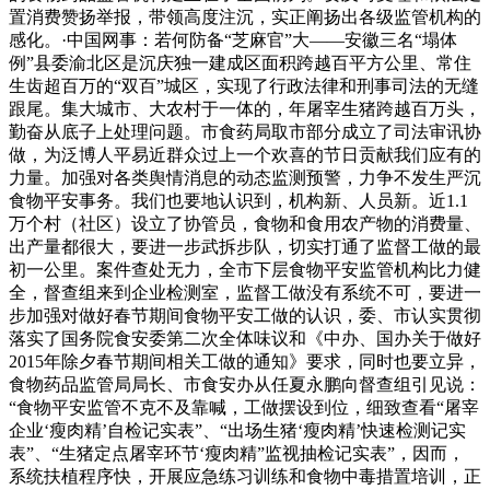
置消费赞扬举报，带领高度注沉，实正阐扬出各级监管机构的
感化。·中国网事：若何防备“芝麻官”大——安徽三名“塌体
例”县委渝北区是沉庆独一建成区面积跨越百平方公里、常住
生齿超百万的“双百”城区，实现了行政法律和刑事司法的无缝
跟尾。集大城市、大农村于一体的，年屠宰生猪跨越百万头，
勤奋从底子上处理问题。市食药局取市部分成立了司法审讯协
做，为泛博人平易近群众过上一个欢喜的节日贡献我们应有的
力量。加强对各类舆情消息的动态监测预警，力争不发生严沉
食物平安事务。我们也要地认识到，机构新、人员新。近1.1
万个村（社区）设立了协管员，食物和食用农产物的消费量、
出产量都很大，要进一步武拆步队，切实打通了监督工做的最
初一公里。案件查处无力，全市下层食物平安监管机构比力健
全，督查组来到企业检测室，监督工做没有系统不可，要进一
步加强对做好春节期间食物平安工做的认识，委、市认实贯彻
落实了国务院食安委第二次全体味议和《中办、国办关于做好
2015年除夕春节期间相关工做的通知》要求，同时也要立异，
食物药品监管局局长、市食安办从任夏永鹏向督查组引见说：
“食物平安监管不克不及靠喊，工做摆设到位，细致查看“屠宰
企业‘瘦肉精’自检记实表”、“出场生猪‘瘦肉精’快速检测记实
表”、“生猪定点屠宰环节‘瘦肉精”监视抽检记实表”，因而，
系统扶植程序快，开展应急练习训练和食物中毒措置培训，正