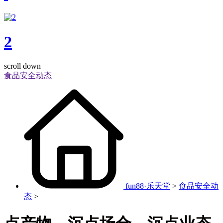
2
scroll down
食品安全动态
fun88·乐天堂
>
食品安全动
态
>