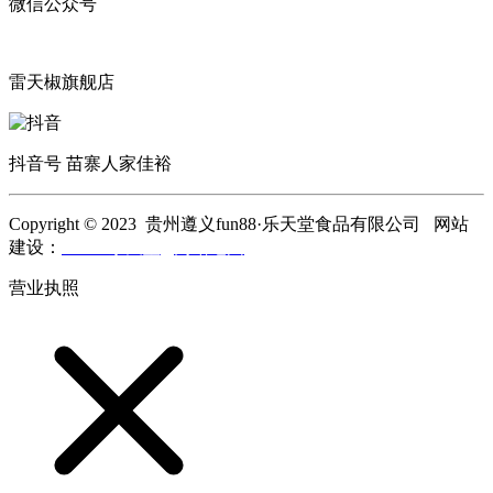
微信公众号
雷天椒旗舰店
抖音号 苗寨人家佳裕
Copyright © 2023 贵州遵义fun88·乐天堂食品有限公司 网站
建设：
fun88·乐天堂
网站地图
营业执照