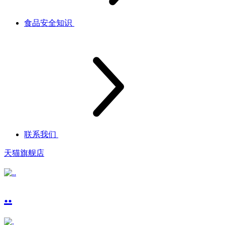
食品安全知识
联系我们
天猫旗舰店
..