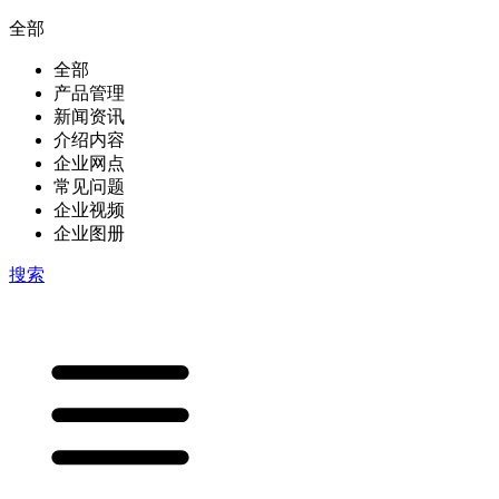
全部
全部
产品管理
新闻资讯
介绍内容
企业网点
常见问题
企业视频
企业图册
搜索