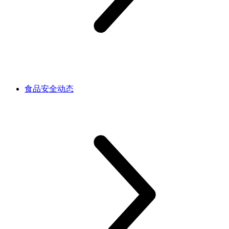
食品安全动态