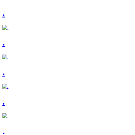
.
.
.
.
.