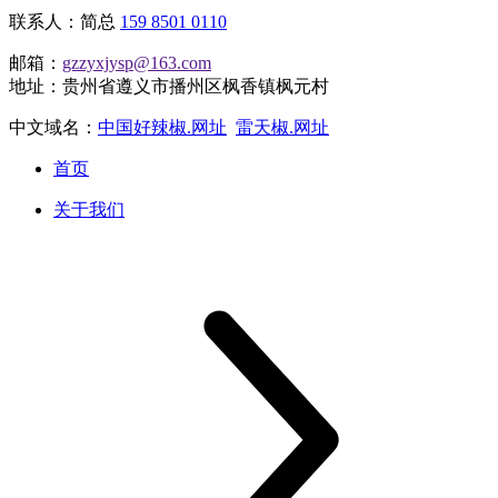
联系人：简总
159 8501 0110
邮箱：
gzzyxjysp@163.com
地址：贵州省遵义市播州区枫香镇枫元村
中文域名：
中国好辣椒.网址
雷天椒.网址
首页
关于我们