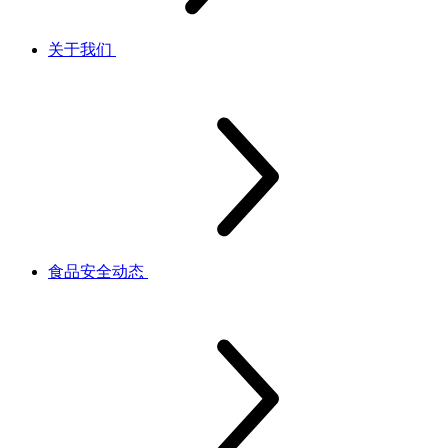
关于我们
食品安全动态