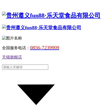
0856-7239909
全国服务电话：
天猫旗舰店