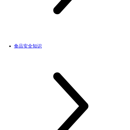
食品安全知识