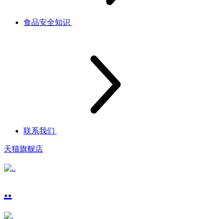
食品安全知识
联系我们
天猫旗舰店
..