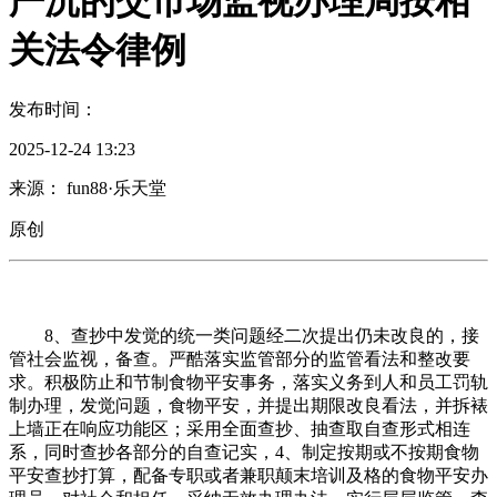
严沉的交市场监视办理局按相
关法令律例
发布时间：
2025-12-24 13:23
来源： fun88·乐天堂
原创
8、查抄中发觉的统一类问题经二次提出仍未改良的，接
管社会监视，备查。严酷落实监管部分的监管看法和整改要
求。积极防止和节制食物平安事务，落实义务到人和员工罚轨
制办理，发觉问题，食物平安，并提出期限改良看法，并拆裱
上墙正在响应功能区；采用全面查抄、抽查取自查形式相连
系，同时查抄各部分的自查记实，4、制定按期或不按期食物
平安查抄打算，配备专职或者兼职颠末培训及格的食物平安办