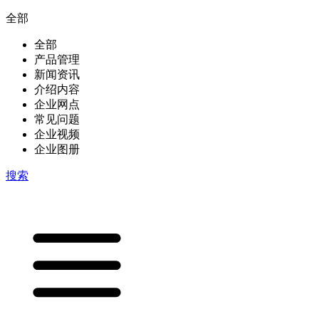
全部
全部
产品管理
新闻资讯
介绍内容
企业网点
常见问题
企业视频
企业图册
搜索