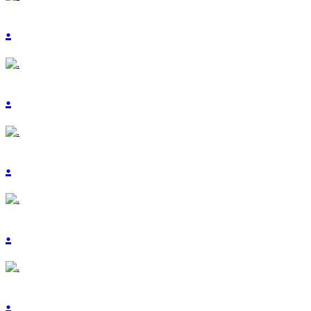
.
.
.
.
.