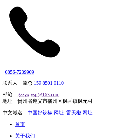
0856-7239909
联系人：简总
159 8501 0110
邮箱：
gzzyxjysp@163.com
地址：贵州省遵义市播州区枫香镇枫元村
中文域名：
中国好辣椒.网址
雷天椒.网址
首页
关于我们