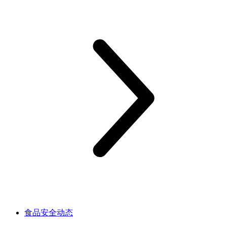
食品安全动态