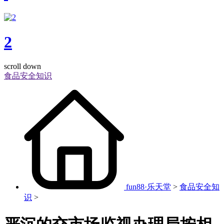
2
scroll down
食品安全知识
fun88·乐天堂
>
食品安全知
识
>