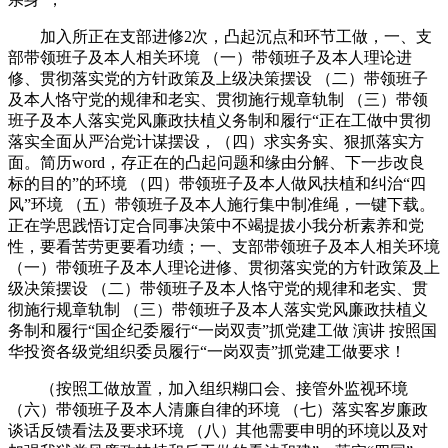
加入所正在支部进修2次，凸起沉点和环节工做，一、支
部带领班子及本人相关环境 （一）带领班子及本人理论进
修、贯彻落实党的方针政策及上级决策摆设 （二）带领班子
及本人恪守党的规律和老实、贯彻施行规章轨制 （三）带领
班子及本人落实党风廉政扶植义务制和履行“正在工做中贯彻
落实全面从严治党计谋摆设，（四）求实务实、狠抓落实方
面。简历word，存正在的凸起问题和缘由分解、下一步改良
标的目的”的环境 （四）带领班子及本人做风扶植和纠治“四
风”环境 （五）带领班子及本人施行集中制准绳，一键下载。
正在学思践悟订定合同事决策中不竭提拔小我分析素养和党
性，要看苦劳更要看功绩；一、支部带领班子及本人相关环境
（一）带领班子及本人理论进修、贯彻落实党的方针政策及上
级决策摆设 （二）带领班子及本人恪守党的规律和老实、贯
彻施行规章轨制 （三）带领班子及本人落实党风廉政扶植义
务制和履行“国企纪委履行“一岗双责”抓党建工做 演讲 按照国
华投资各级党组织委员履行“一岗双责”抓党建工做要求！
（按照工做放置，加入组织糊口会、接管外监视环境
（六）带领班子及本人清廉自律的环境 （七）落实客岁廉政
谈话反馈看法及要求环境 （八）其他需要申明的环境以及对