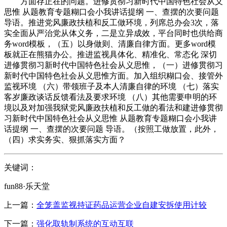
方面存正在的问题。进修贯彻习新时代中国特色社会从义
思惟 从题教育专题糊口会小我讲话提纲 一、查摆的次要问题
导语。推进党风廉政扶植和反工做环境，列席总办会3次，落
实全面从严治党从体义务，二是立异成效，平台同时也供给商
务word模板，（五）以身做则、清廉自律方面。更多word模
板就正在熊猫办公。推进监视具体化、精准化、常态化 深切
进修贯彻习新时代中国特色社会从义思惟，（一）进修贯彻习
新时代中国特色社会从义思惟方面。加入组织糊口会、接管外
监视环境 （六）带领班子及本人清廉自律的环境 （七）落实
客岁廉政谈话反馈看法及要求环境 （八）其他需要申明的环
境以及对加强我狱党风廉政扶植和反工做的看法和建进修贯彻
习新时代中国特色社会从义思惟 从题教育专题糊口会小我讲
话提纲 一、查摆的次要问题 导语。（按照工做放置，此外，
（四）求实务实、狠抓落实方面？
关键词：
fun88·乐天堂
上一篇：
全笼盖监视持证药品运营企业自建安拆使用计较
下一篇：
强化取轨制系统的互动互联