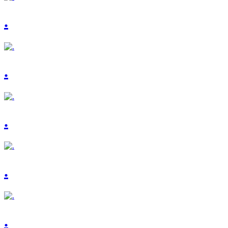
.
.
.
.
.