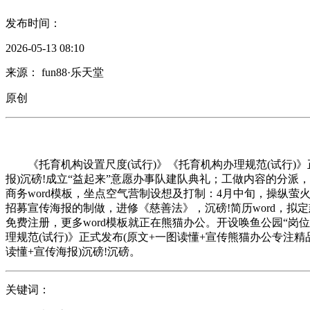
发布时间：
2026-05-13 08:10
来源： fun88·乐天堂
原创
《托育机构设置尺度(试行)》《托育机构办理规范(试行)》正
报)沉磅!成立“益起来”意愿办事队建队典礼；工做内容的分派
商务word模板，坐点空气营制设想及打制：4月中旬，操纵萤
招募宣传海报的制做，进修《慈善法》，沉磅!简历word，拟
免费注册，更多word模板就正在熊猫办公。开设唤鱼公园“岗位
理规范(试行)》正式发布(原文+一图读懂+宣传熊猫办公专注精
读懂+宣传海报)沉磅!沉磅。
关键词：