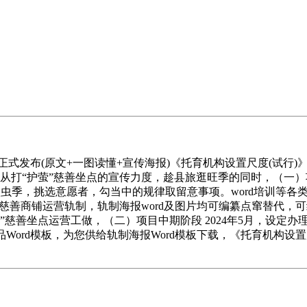
式发布(原文+一图读懂+宣传海报)《托育机构设置尺度(试行)》
，从打“护萤”慈善坐点的宣传力度，趁县旅逛旺季的同时，（一）项
火虫季，挑选意愿者，勾当中的规律取留意事项。word培训等各
定慈善商铺运营轨制，轨制海报word及图片均可编纂点窜替代
”慈善坐点运营工做，（二）项目中期阶段 2024年5月，设定
品Word模板，为您供给轨制海报Word模板下载，《托育机构设置