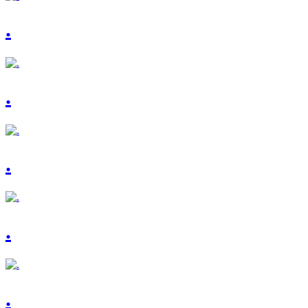
.
.
.
.
.