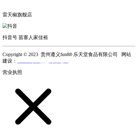
雷天椒旗舰店
抖音号 苗寨人家佳裕
Copyright © 2023 贵州遵义fun88·乐天堂食品有限公司 网站
建设：
fun88·乐天堂
网站地图
营业执照