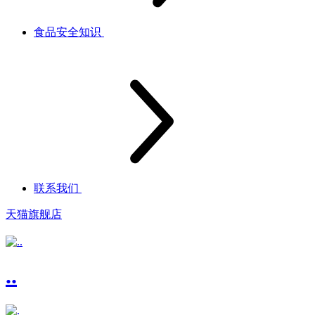
食品安全知识
联系我们
天猫旗舰店
..