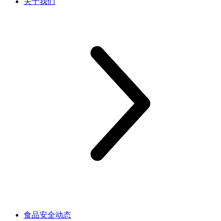
关于我们
食品安全动态