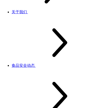
关于我们
食品安全动态