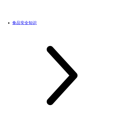
食品安全知识