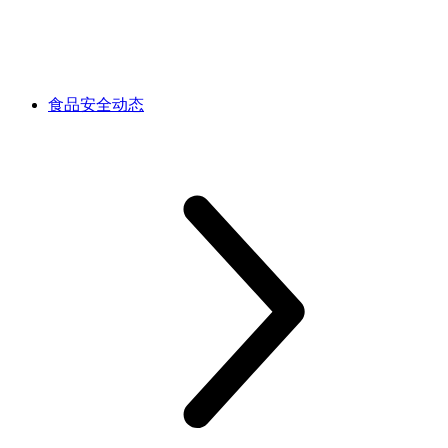
食品安全动态