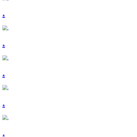
.
.
.
.
.