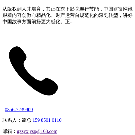
从版权到人才培育，其正在旗下影院奉行节能，中国财富网讯
跟着内容创做向精品化、财产运营向规范化的深刻转型，讲好
中国故事方面阐扬更大感化。正...
0856-7239909
联系人：简总
159 8501 0110
邮箱：
gzzyxjysp@163.com