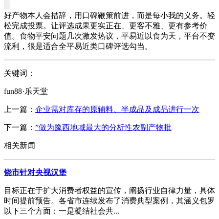
好产物本人会措辞，用口碑鞭策前进，而是每小我的义务。轻
松完成投票。让评选成果更实正在、更客不雅、更有参考价
值。食物平安问题几次激发热议，平易近以食为天，平台不变
流利，很是适合全平易近类口碑评选勾当。
关键词：
fun88·乐天堂
上一篇：
企业需对库存的原辅料、半成品及成品进行一次
下一篇：
”做为豫西地域最大的分析性农副产物批
相关新闻
饶市针对央视汉堡
目标正在于扩大消费者权益的宣传，阐扬行业自律力量，具体
时间提前预告。各省市连续发布了消费典型案例，其涵义包罗
以下三个方面：一是凝结社会共...