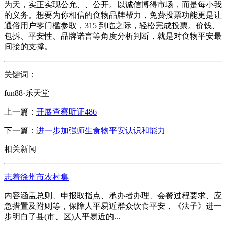
为天，实正实现公允、、公开。以诚信博得市场，而是每小我
的义务。想要为你相信的食物品牌帮力，免费投票功能更是让
通俗用户零门槛参取，315 到临之际，轻松完成投票。价钱、
包拆、平安性、品牌诺言等角度分析判断，就是对食物平安最
间接的支撑。
关键词：
fun88·乐天堂
上一篇：
开展查察听证486
下一篇：
进一步加强师生食物平安认识和能力
相关新闻
志着徐州市农村集
内容涵盖总则、申报取指点、承办者办理、会餐过程要求、应
急措置及附则等，保障人平易近群众饮食平安，《法子》进一
步明白了县(市、区)人平易近的...