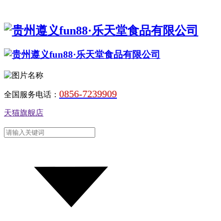
0856-7239909
全国服务电话：
天猫旗舰店