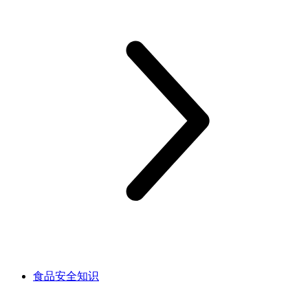
食品安全知识