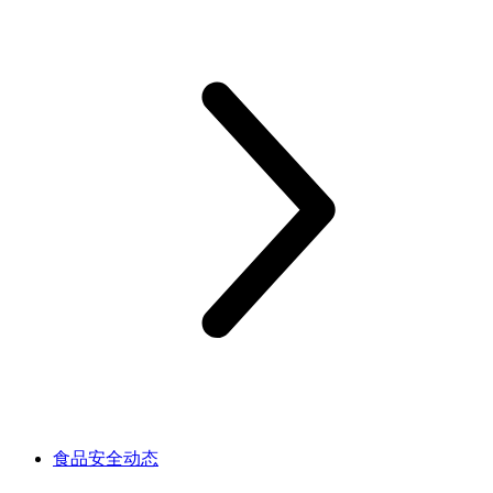
食品安全动态