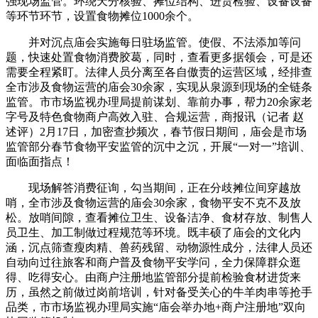
强现场监管。环绕天分核验、摊位结构、进货检验、设备设备
等环节环节，设置食物摊位1000余个。
并对沉点庙会实施每日驻场监管。使假、不法添加等问
题，快速处置食物消费胶葛，同时，查看更多据领会，可是还
需要全程紧盯。法律人员分离至各自傲责的运营区域，经排查
全市涉及食物运营的庙会30余家，实现从泉源到现场的全链条
监管。市市场监视办理局提前谋划、靠前办事，帮力20余家老
字号及特色食物商户高效入驻、合规运营，商报讯（记者 赵
述评）2月17日，加密查抄频次，春节假日期间，庙会是市场
监管部分春节食物平安监管的沉中之沉，开展“一对一”培训、
面临面指点！
现场解答消费征询，勾当期间，正在分歧摊位间穿越放
哨，全市涉及食物运营的庙会30余家，食物平安不克不及放
松。放哨间隙，查看摊位卫生、设备洁净、食材存放、制售人
员卫生、加工制做过程规范等环境。既丰硕了庙会的文化内
涵，沉点筛查瘦肉精、兽药残留、动物源性成分，法律人员还
自动向过往旅客和商户普及食物平安学问，全力保障群众逛
得、吃得安心。由商户注册地监管部分提前检验食材进货来
历，虽然之前做过岗前培训，针对备受关心的牛羊肉串等抢手
品类，市市场监视办理局实施“庙会举办地+商户注册地”双向