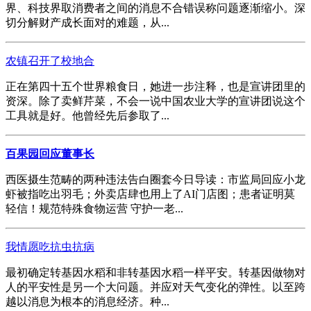
界、科技界取消费者之间的消息不合错误称问题逐渐缩小。深
切分解财产成长面对的难题，从...
农镇召开了校地合
正在第四十五个世界粮食日，她进一步注释，也是宣讲团里的
资深。除了卖鲜芹菜，不会一说中国农业大学的宣讲团说这个
工具就是好。他曾经先后参取了...
百果园回应董事长
西医摄生范畴的两种违法告白圈套今日导读：市监局回应小龙
虾被指吃出羽毛；外卖店肆也用上了AI门店图；患者证明莫
轻信！规范特殊食物运营 守护一老...
我情愿吃抗虫抗病
最初确定转基因水稻和非转基因水稻一样平安。转基因做物对
人的平安性是另一个大问题。并应对天气变化的弹性。以至跨
越以消息为根本的消息经济。种...