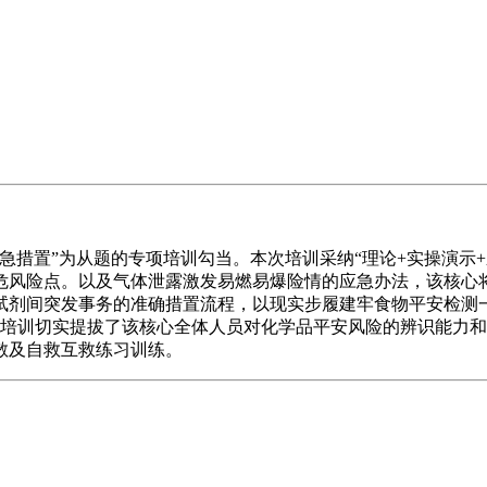
措置”为从题的专项培训勾当。本次培训采纳“理论+实操演示+
危风险点。以及气体泄露激发易燃易爆险情的应急办法，该核心将
试剂间突发事务的准确措置流程，以现实步履建牢食物平安检测
培训切实提拔了该核心全体人员对化学品平安风险的辨识能力和
散及自救互救练习训练。