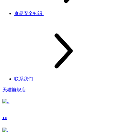
食品安全知识
联系我们
天猫旗舰店
..