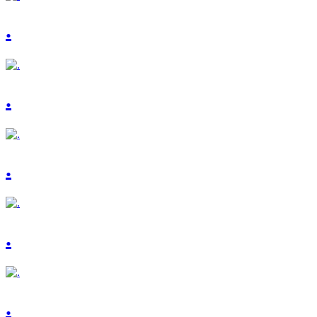
.
.
.
.
.