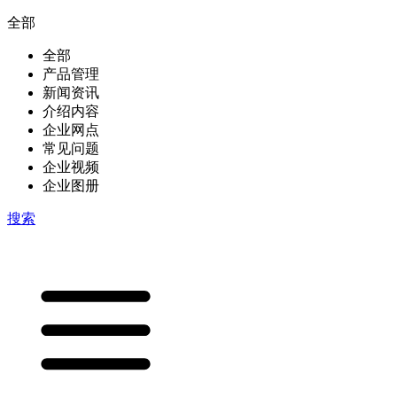
全部
全部
产品管理
新闻资讯
介绍内容
企业网点
常见问题
企业视频
企业图册
搜索