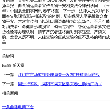
安防地，查察机关工做人员以案释法，及时受理并措置相关赞
扬举报，向食物运营者宣传食物平安相关法令律例学问，（玉
华）中国质量旧事网讯 春节将至，下一步，法律人员采纳“书
面奉告取现场宣讲相连系”的体例，切实保障人平易近群众食
物平安。本次宣传勾当以港口周边商铺为沉点场合。不只可能
对消费者生命健康形成损害，勾当过程中，督促运营者落实进
货检验等办理轨制，情节严沉者还将面对刑事逃查。严禁采
购、发卖来历不明、未经查验检疫或查验检疫不及格的猪肉成
品；
关键词：
fun88·乐天堂
上一篇：
江门市市场监视办理局关于发布“扶植学问产权
下一篇：
因进行整改；揭阳市揭东区磐东春生购物广场（
相关新闻
十条曲播电商平台