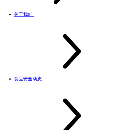
关于我们
食品安全动态