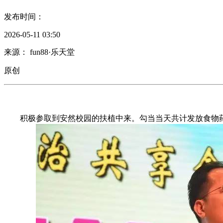
发布时间：
2026-05-11 03:50
来源： fun88·乐天堂
原创
积极参取到安然校园的扶植中来。勾当当天共计发放食物药品