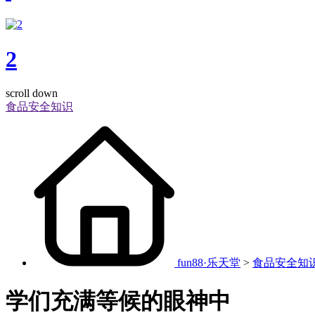
2
scroll down
食品安全知识
fun88·乐天堂
>
食品安全知
学们充满等候的眼神中