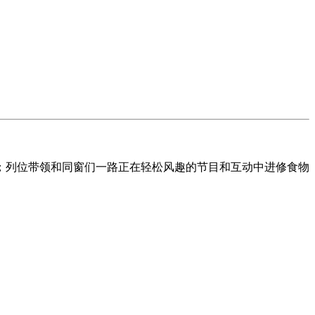
；列位带领和同窗们一路正在轻松风趣的节目和互动中进修食物