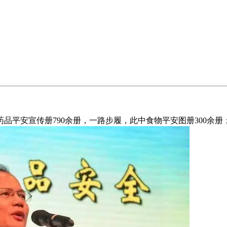
平安宣传册790余册，一路步履，此中食物平安图册300余册