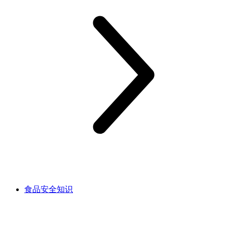
食品安全知识