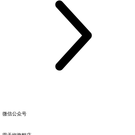
微信公众号