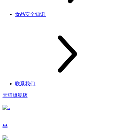
食品安全知识
联系我们
天猫旗舰店
..