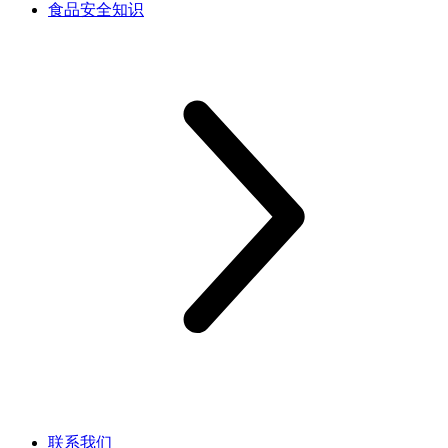
食品安全知识
联系我们