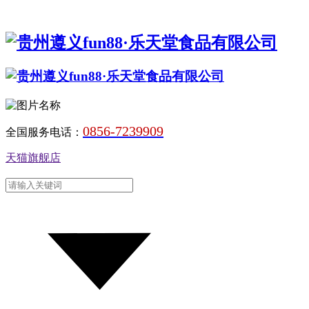
0856-7239909
全国服务电话：
天猫旗舰店