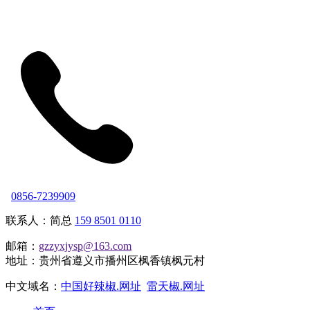
0856-7239909
联系人：简总
159 8501 0110
邮箱：
gzzyxjysp@163.com
地址：贵州省遵义市播州区枫香镇枫元村
中文域名：
中国好辣椒.网址
雷天椒.网址