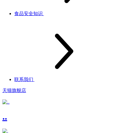
食品安全知识
联系我们
天猫旗舰店
..