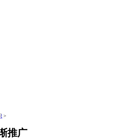
识
>
渐推广