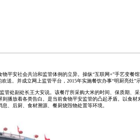
安社会共治和监管体例的立异。操纵“互联网+”手艺变餐馆厨
欢送。并成立网上监管平台，2015年实施餐饮办事“明厨亮灶
管处副处长王大安说。该餐厅所采购大米的时间、保质期、采购
屏则播放着各类告白。是当前食物平安监管的凸起矛盾。以食材
消息、后厨、食材溯源、餐厨烧毁物处置等环境。