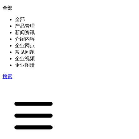
全部
全部
产品管理
新闻资讯
介绍内容
企业网点
常见问题
企业视频
企业图册
搜索