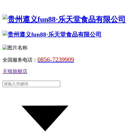
0856-7239909
全国服务电话：
天猫旗舰店