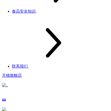
食品安全知识
联系我们
天猫旗舰店
..