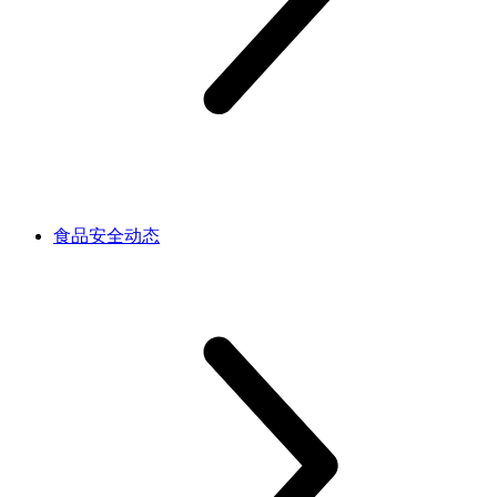
食品安全动态