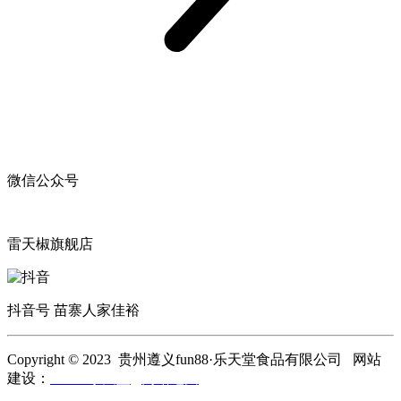
微信公众号
雷天椒旗舰店
抖音号 苗寨人家佳裕
Copyright © 2023 贵州遵义fun88·乐天堂食品有限公司 网站
建设：
fun88·乐天堂
网站地图