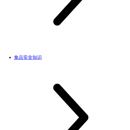
食品安全知识