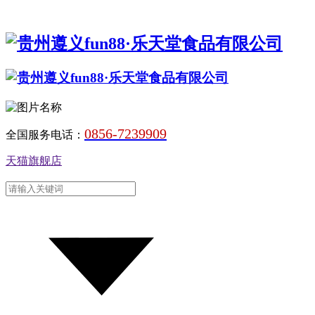
0856-7239909
全国服务电话：
天猫旗舰店