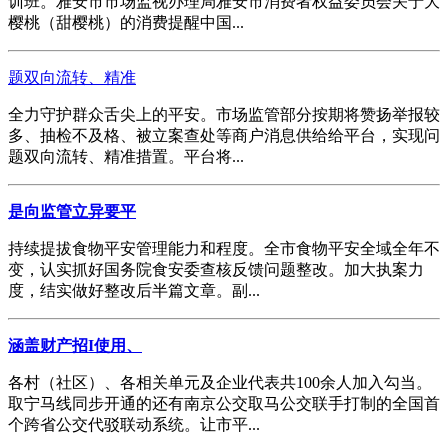
训班。雅安市市场监视办理局雅安市消费者权益委员会关于大
樱桃（甜樱桃）的消费提醒中国...
题双向流转、精准
全力守护群众舌尖上的平安。市场监管部分按期将赞扬举报较
多、抽检不及格、被立案查处等商户消息供给给平台，实现问
题双向流转、精准措置。平台将...
是向监管立异要平
持续提拔食物平安管理能力和程度。全市食物平安全域全年不
变，认实抓好国务院食安委查核反馈问题整改。加大执案力
度，结实做好整改后半篇文章。副...
涵盖财产招I使用、
各村（社区）、各相关单元及企业代表共100余人加入勾当。
取宁马线同步开通的还有南京公交取马公交联手打制的全国首
个跨省公交代驳联动系统。让市平...