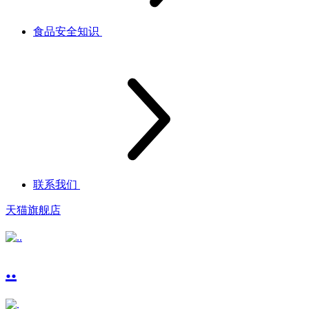
食品安全知识
联系我们
天猫旗舰店
..