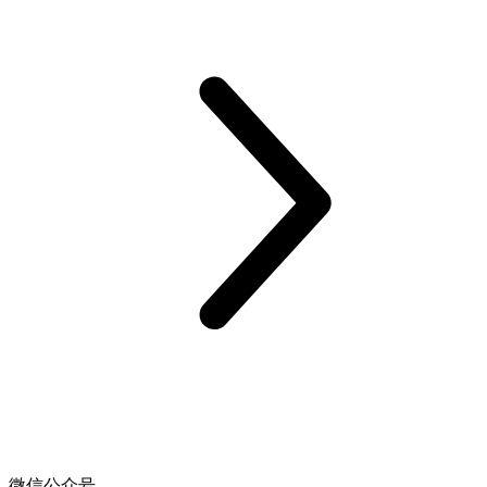
微信公众号