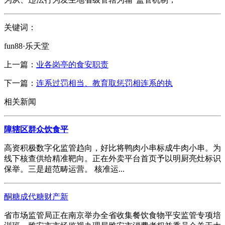
关键词：
fun88·乐天堂
上一篇：
业各岗亭的食安职责
下一篇：
连系过罚相当、教育取惩罚相连系的执
相关新闻
障辖区群众饮食平
高资积极数字化监管趋向，好比将鸭肉小串标成牛肉小串。为
线下核查供给精准靶向。正在外卖平台首页予以明厨亮灶标识
保举。三是超范畴运营。 核准运...
酮糖成代糖财产新
省市场监管局正在南京举办全省收集餐饮食物平安监管专项培