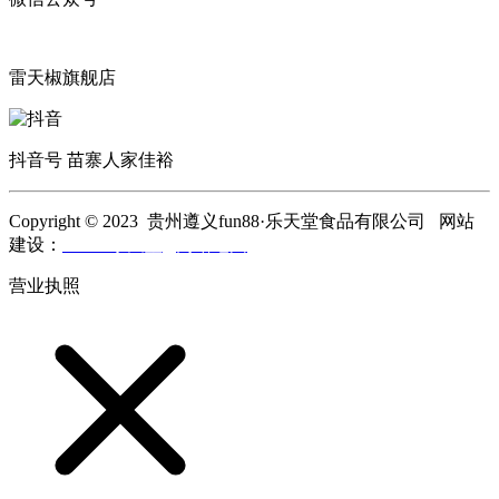
雷天椒旗舰店
抖音号 苗寨人家佳裕
Copyright © 2023 贵州遵义fun88·乐天堂食品有限公司 网站
建设：
fun88·乐天堂
网站地图
营业执照