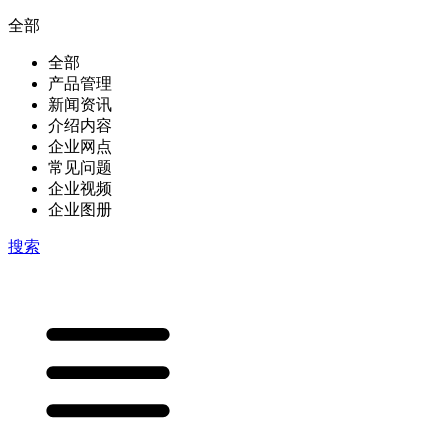
全部
全部
产品管理
新闻资讯
介绍内容
企业网点
常见问题
企业视频
企业图册
搜索