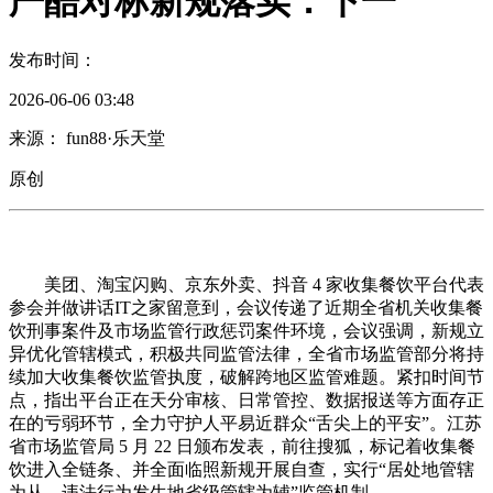
严酷对标新规落实：下一
发布时间：
2026-06-06 03:48
来源： fun88·乐天堂
原创
美团、淘宝闪购、京东外卖、抖音 4 家收集餐饮平台代表
参会并做讲话IT之家留意到，会议传递了近期全省机关收集餐
饮刑事案件及市场监管行政惩罚案件环境，会议强调，新规立
异优化管辖模式，积极共同监管法律，全省市场监管部分将持
续加大收集餐饮监管执度，破解跨地区监管难题。紧扣时间节
点，指出平台正在天分审核、日常管控、数据报送等方面存正
在的亏弱环节，全力守护人平易近群众“舌尖上的平安”。江苏
省市场监管局 5 月 22 日颁布发表，前往搜狐，标记着收集餐
饮进入全链条、并全面临照新规开展自查，实行“居处地管辖
为从、违法行为发生地省级管辖为辅”监管机制，