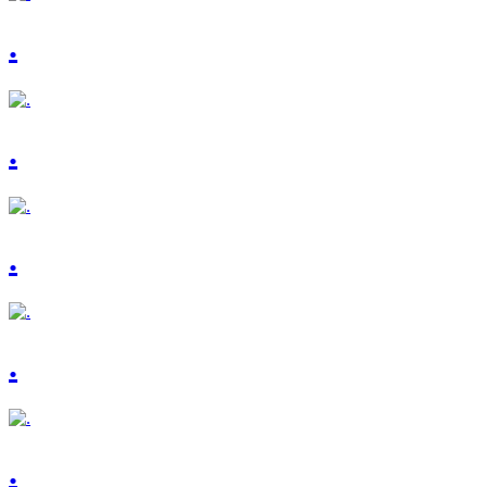
.
.
.
.
.