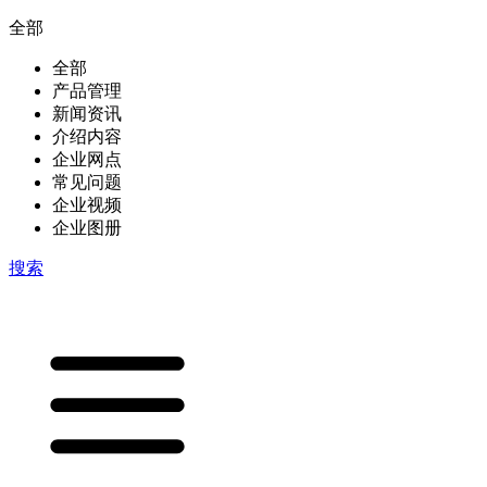
全部
全部
产品管理
新闻资讯
介绍内容
企业网点
常见问题
企业视频
企业图册
搜索