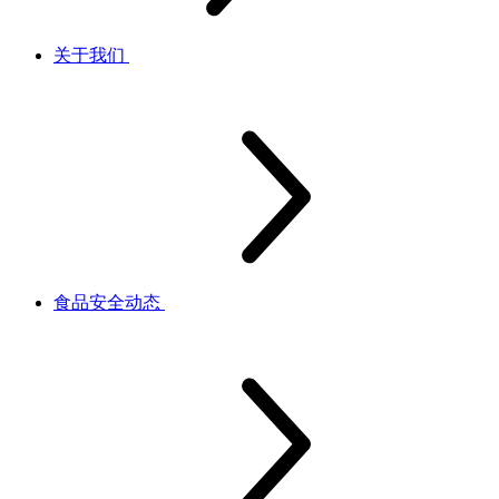
关于我们
食品安全动态