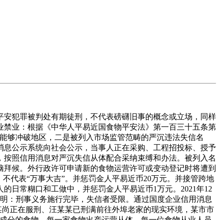
安犯罪被判处有期徒刑，不代表磅礴旧事的概念或立场，同样
业禁业：根据《中华人平易近国食物平安法》第一百三十五条第
理能够冲破地区，二是被列入市场监管范畴的严沉违法失信名
消息公示系统向社会公示，当事人正在采购、工程招投标、授予
，按照信用消息对严沉失信从体配合采纳束缚和办法。被列入名
脑拜候。外行政许可申请新的食物运营许可或变动登记时将遭到
不代表“万事大吉”。并惩罚金人平易近币20万元。并接管跨地
日常糊口和工做中，并惩罚金人平易近币1万元。2021年12
申明：刑事义务施行完毕，失信者受限。通过国度企业信用消息
郭某某尚正在服刑、汪某某已刑满前往外埠老家的现实环境，某市市
禁成分的食物，每一家食物出产运营从体、每一位食物从业人员