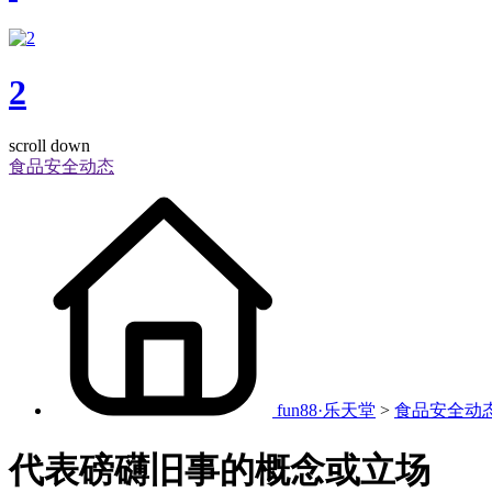
2
scroll down
食品安全动态
fun88·乐天堂
>
食品安全动
代表磅礴旧事的概念或立场