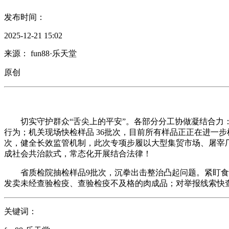
发布时间：
2025-12-21 15:02
来源： fun88·乐天堂
原创
切实守护群众“舌尖上的平安”。各部分分工协做凝结合力：
行为；机关现场快检样品 36批次，目前所有样品正正在进一步
次，健全长效监管机制，此次专项步履以大型集贸市场、屠宰
成社会共治款式，常态化开展结合法律！
省质检院抽检样品9批次，沉拳出击整治凸起问题。紧盯食物
发卖未经查验检疫、查验检疫不及格的肉成品；对举报线索快
关键词：