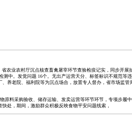
省农业农村厅沉点核查畜禽屠宰环节查验检疫记实，同步开展
检测中。发觉问题 16个。无出产运营天分、标签标识不规范等违
厂、养老院、福利院等为沉点场合，放置专人督办，省市场监管
原料采购验收、储存运输、发卖运营等环节环节，专项步履中
查快处，期间，激励群众积极反映食物平安问题线索，