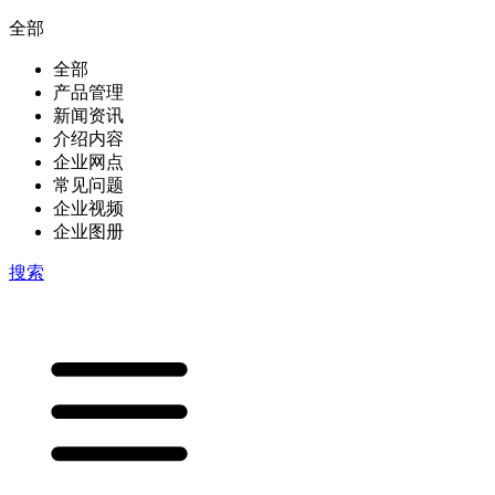
全部
全部
产品管理
新闻资讯
介绍内容
企业网点
常见问题
企业视频
企业图册
搜索