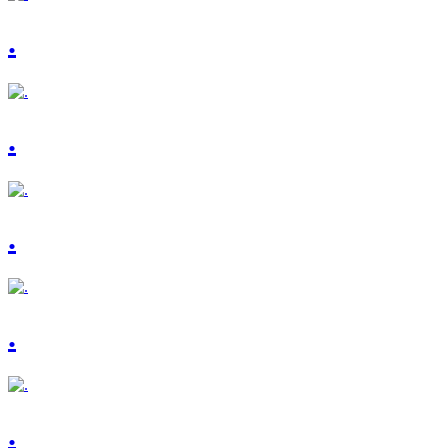
.
.
.
.
.