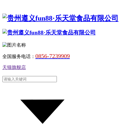
0856-7239909
全国服务电话：
天猫旗舰店