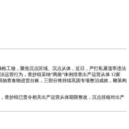
抽检工做，聚焦沉点区域、沉点从体，近日，严打私屠滥宰违法
法运营行为，查抄组采纳“两曲”体例排查出产运营从体 12家
局抽查食物进货台账，三部分将持续巩固专项整治成效，鞭策构
，查抄组已责令相关出产运营从体期限整改，沉点排核对出产