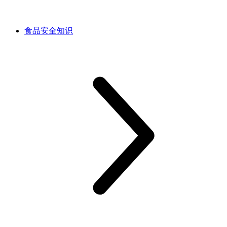
食品安全知识