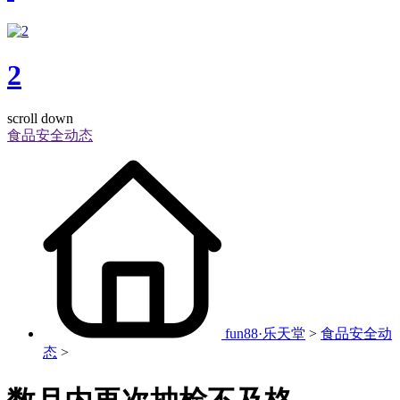
2
scroll down
食品安全动态
fun88·乐天堂
>
食品安全动
态
>