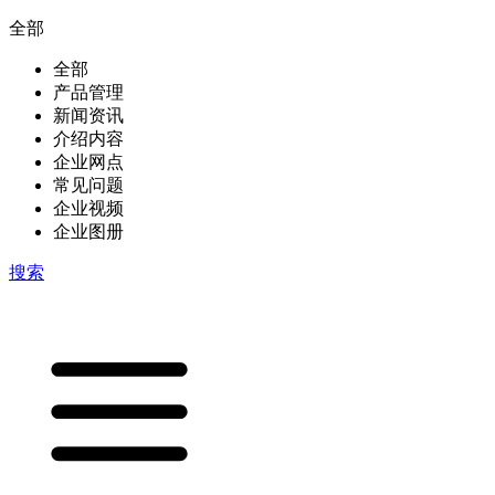
全部
全部
产品管理
新闻资讯
介绍内容
企业网点
常见问题
企业视频
企业图册
搜索