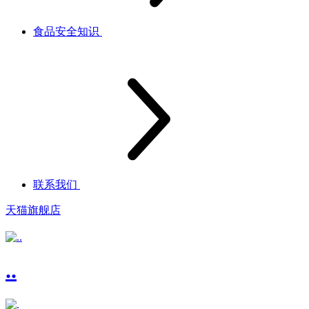
食品安全知识
联系我们
天猫旗舰店
..