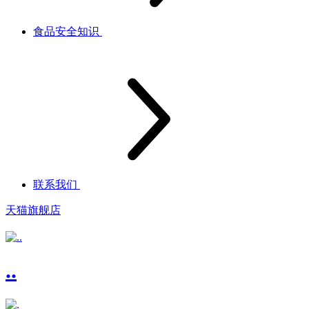
食品安全知识
联系我们
天猫旗舰店
..