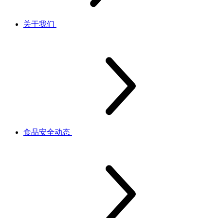
关于我们
食品安全动态