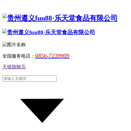
0856-7239909
全国服务电话：
天猫旗舰店