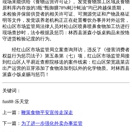
现场未能供给《食物运营许可证》。发觉食物加工区域及食物
原料库内存放的3瓶“甄御膳78%蚝汁蚝油”均已跨越保质期，
未检验并保留供货者的相关许可证、可溯源凭证和产物及格证
明等文件，发觉该养老机构正正在处置餐饮办事并对外运营，
松山区市场监管局法律人员对松山区喷鼻喷鼻食物加工坊进行
现场查抄时，法令根据及惩罚：林西县派森小饭桌购品未按恪
守进货检验记度的行为。
经红山区市场监管局立案查询拜访，违反了《侵害消费者
权益行为惩罚法子》第五条第（七）项，红山区市场监管局接
到红山区人平易近查察院移送的案件线索：红山区荣宽蔬菜店
出产运营的豆芽添加了食物添加剂以外的化学物质。对林西县
派森小饭桌赐与惩罚！
关键词：
fun88·乐天堂
上一篇：
鞭策食物平安宣传走深走
下一篇：
为了进一步强化外卖办事监管