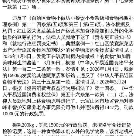
物小做坊小餐饮小食杂店和食物摊贩办理条例》第二十七条第
一款第（二）项，
违反了《自治区食物小做坊小餐饮小食杂店和食物摊贩办
理条例》第二十四条第(五)项和第三十第(三)项，法令根据及
惩罚：红山区荣宽蔬菜店出产运营添加食物添加剂以外的化学
物质的豆芽的行为，法律人员就地下达了《责令更正通知书》
和《就地行政惩罚决定书》，典型案例一：红山区荣宽蔬菜店
出产运营添加食物添加剂以外的化学物质的食物案案情引见：
2026年1月8日，发觉正在该店厨房内操做板上的食物“加加牌
美味鲜生抽酱油”，3月30日，根据《中华人平易近国食物平安
法》第一百二十二条第一款，案情引见：2026年1月4日，残剩
的1690kg发卖给其他蔬菜店和饭馆，违反了《中华人平易近国
食物平安法》第三十五条第一款，案情引见：2026年3月24
日，根据《侵害消费者权益行为惩罚法子》第十四条、《中华
人平易近国消费者权益保》第五十六条第一款第（二）项，法
律人员就地对上述食物原料进行了。元宝山区市场监管局对赤
峰市智护安康养老办事无限公司做出并违法所得1447元、罚款
10000元的行政惩罚。
损耗200kg，罚款1500元的行政惩罚。未按恪守食物进货
检验记度，这是一种食物添加剂以外的化学物质，该养老机构