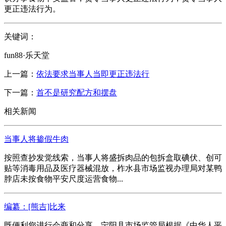
更正违法行为。
关键词：
fun88·乐天堂
上一篇：
依法要求当事人当即更正违法行
下一篇：
首不是研究配方和摆盘
相关新闻
当事人将掺假牛肉
按照查抄发觉线索，当事人将盛拆肉品的包拆盒取碘伏、创可
贴等消毒用品及医疗器械混放，柞水县市场监视办理局对某鸭
脖店未按食物平安尺度运营食物...
编纂：[熊吉]比来
既便利您进行会商和分享，宁阳县市场监管局根据《中华人平