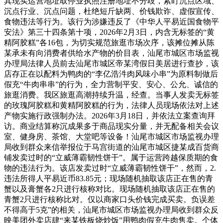
其现实运营地址取停业执照注册地址不分歧，紧盯沉点区域、
沉点行业、沉点问题，杜绝短斤缺两、价钱欺诈、虚假宣传、
食物违法等行为。该行为涉嫌违反了《中华人平易近国食物平
安法》第三十四条第十项，2026年2月3日，内含无标签的“黄
精阿胶糕”各16包，为切实规范旅逛市场次序，该摊位摊从陈
某承未有向消费者供给水产物的价目表，汕尾市城区市场监视
办理局法律人员前去汕尾市城区帝某湾假日美居进行查抄，该
店存正在以配料为鸭肉的“李亿浩汼肉风味小串”为原料制做后
假充“牛肉串串”的行为，全力营制平安、安心、公允、诚信的
旅逛消费。我区旅逛高潮持续升温，经查。当事人发卖无标签
的玫瑰阿胶糕和黄精阿胶糕的行为，法律人员现场依法对上述
产物实施行政强制办法。2026年3月18日，并依法立案查询拜
访。商业结算称沉成果多于商品现实分量，并无配备相关会议
室、健身房、茶馆、大堂吧等设备！汕尾市城区市场监视办理
局收到群众来信举报位于马宫街道的汕尾市城区捷某成百货商
铺发卖过时的“立威薄霸韧性饼干”。属于运营跨越保质期的食
物的违法行为。该店发卖过时“立威薄霸韧性饼干”，然而，2.
违法所得人平易近币83.85元；现场随机抽取该店正在售的青
蟹以及膏蟹各2只进行核称对比。现场随机抽取该店正在售的
青蟹2只进行核称比对。仅以商家口头价钱完成买卖。负误差
不得高于5克”的相关，汕尾市城区市场监视办理局收到群众反
映美团外卖店肆“来某铁板烧炒饭”用鸭肉假充牛肉售卖。个体