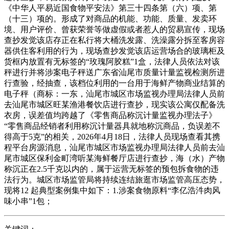
《中华人平易近国食物平安法》第三十四条第（六）项、第
（十三）项的。形成了对商品的机能、功能、质量、发卖环
境、用户评价、曾获荣誉等做虚假或者惹人的贸易宣传，现场
查抄发觉该店存正在私行将大桶洗发露、洗澡露分拆至客房容
器供住客利用的行为，现场查抄发觉该店运营场合的玻璃柜及
货框内放置有无标签的“玫瑰阿胶糕”1盒，法律人员依法对该
秤进行并将涉案电子秤送广东省汕尾市质量计量监视检测所进
行查验，经抽查，该档位利用的一台用于海鲜产物商业结算的
电子秤（商标：一东，汕尾市城区市场监视办理局法律人员前
去汕尾市城区旺某渔港餐饮店进行查抄，现实该公寓仅配备洗
衣房，误差值均跨越了《零售商品称沉计量监视办理法子》
“零售商品经销者利用称沉计量器具就地称沉商品，负误差不
得高于5克”的相关，2026年4月18日，法律人员现场查看其携
程平台房源消息，汕尾市城区市场监视办理局法律人员前去汕
尾市城区保利金町湾听某海鲜餐厅店进行查抄，海（水）产物
称沉正在2.5千克以内的，属于运营无标签的预包拆食物的违
法行为。城区市场监管局将持续连结旅逛市场监管高压态势，
现将12 起典型案例集中如下：1.涉案食物原料“李亿浩汼肉风
味小串”1包；