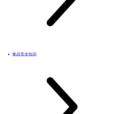
食品安全知识