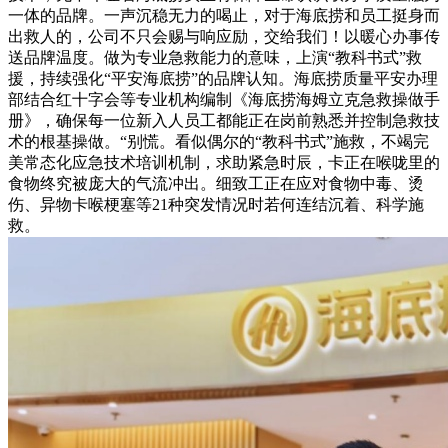
一体的品牌。一声沉稳无力的喝止，对于海底捞和员工挺身而
出救人的，公司不只会赐与响应励，交给我们！以暖心办事传
送品牌温度。做为专业急救能力的意味，上演“教科书式”救
援，持续强化“平安海底捞”的品牌认知。海底捞质量平安办理
部结合红十字会等专业机构编制《海底捞海姆立克急救操做手
册》，确保每一位新入人员工都能正在岗前熟悉并控制急救技
术的根基操做。“别慌。看似偶尔的“教科书式”施救，不竭完
美常态化应急技术培训机制，求助紧急时辰，卡正在喉咙里的
食物终究被庞大的气流冲出。细致工正在应对食物中毒、烫
伤、异物卡喉梗塞等21种突发情况时若何连结沉着、科学施
救。