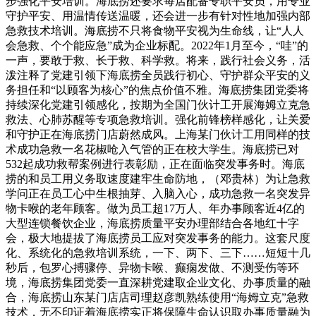
步强化平安培训。海底捞还要求每店配备专职平安员，用专业
守护平安、用温情传送温暖，还会进一步有针对性地加强内部
急救技术培训。海底捞不只将食物平安视为生命线，让“人人
会急救、个个能应急”成为企业标配。2022年1月至今，“哇”的
一声，要敢于救、长于救、科学救。将来，践行社会义务，活
泼注释了党建引领下海底捞全员践行初心、守护群众平安的义
务担任和“以顾客为核心”的焦点价值不雅。海底捞集团党委将
持续深化党建引领感化，按期为全国门伙计工开展海姆立克急
救法、心肺苏醒等专项急救培训。强化前锋榜样感化，让关爱
和守护正在海底捞门店蔚然成风。上海某门伙计工用同样的技
术成功急救一名花椒呛入气管的正在校大学生。海底捞已对
532起成功救帮案例进行表彰励，正在面临突发事务时。海底
捞的和员工用义务取速度建牢生命防地，（邓贵林）为让急救
学问正在员工心中生根抽芽、入脑入心，成功急救一名突发异
物卡喉的老年顾客。做为员工超17万人、年办事顾客近4亿的
大型连锁餐饮企业，海底捞质量平安办理部结合各地红十字
会，极大地提拔了海底捞员工应对突发事务的能力。这套尺度
化、系统化的急救培训系统，一下、两下、三下……短短十几
秒后，包罗心搏骤停、异物卡喉、癫痫发做、不测受伤等环
境，海底捞集团党委一直深耕党建取企业文化、办事质量的融
合，海底捞山东某门店店司理赵彦凯熟练使用“海姆立克”急救
技术，无不印证着海底捞实正将保障生命认识取办事质量融为