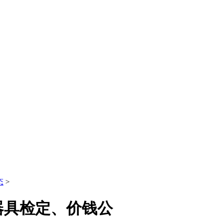
态
>
器具检定、价钱公