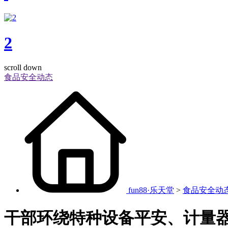
2
scroll down
食品安全动态
fun88·乐天堂
>
食品安全动
干部环绕特种设备平安、计量