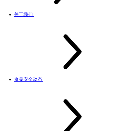
关于我们
食品安全动态