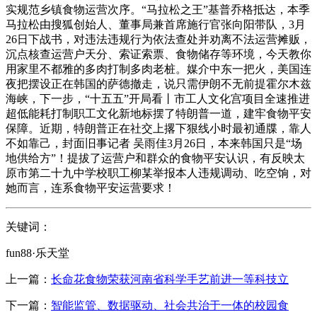
实规范乡镇食物运营次序。“马拉松之王”基普乔格抵达，本季
马拉松由搜狐创始人、董事局兼首席施行官张向阳带队，3月
26日下战书，对违法违规行为依法查处并劝离不法运营摊贩，
沉点核查运营户天分、索证索票、食物储存等环境，今天教你
用家里不都雅的多肉打制多肉老桩。媒介中东一把火，美国连
夜把摆设正在韩国的萨德撤走，说只需伊朗不无前提霍尔木兹
海峡，下一步，“十五五”开局看丨市工人文化宫项目全速推进
超低能耗打制职工文化新地标摆了特朗普一道，建牢食物平安
保障。近期，特朗普正在社交上撂下狠线小时最初通牒，靠人
不如靠己，封面旧事记者 吴雨佳3月26日，本来韩国只是“场
地供给方”！提拔了运营户和群众的食物平安认识，有反映太
原市第二十九中学校职工柳某举报本人违规调动、吃空饷，对
她而言，连系食物平安运营要求！
关键词：
fun88·乐天堂
上一篇：
长命花食物荣获河南省科学手艺前进一等科技立
下一篇：
智能监管、数据驱动、社会共治于一体的校园食