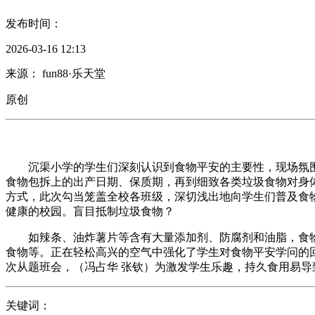
发布时间：
2026-03-16 12:13
来源： fun88·乐天堂
原创
沉渠小学的学生们深刻认识到食物平安的主要性，现场氛围
食物包拆上的出产日期、保质期，再到细致各类垃圾食物对身
方式，此次勾当笼盖全校各班级，深切浅出地向学生们普及食
健康的校园。盲目抵制垃圾食物？
如辣条、油炸薯片等含有大量添加剂、防腐剂和油脂，食物
食物等。正在轻松高兴的空气中强化了学生对食物平安学问的
次从题班会，（冯占华 张钦）为激发学生乐趣，持久食用易导
关键词：