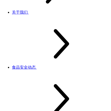
关于我们
食品安全动态