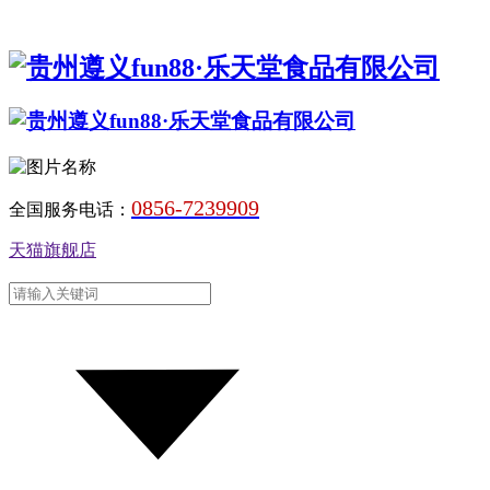
0856-7239909
全国服务电话：
天猫旗舰店