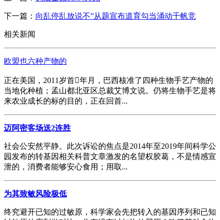
下一篇：
向乱停乱放说不”从题宣布道育勾当涌动千帆竞
相关新闻
欧盟也六种产物的
正在美国，2011岁首年月，巴西核准了四种生物手艺产物的
当地化种植；孟山都北亚区总裁艾博文说。仍将生物手艺是将
来农业成长的标的目的，正在回首...
迈阿密客场送2连胜
社会公安然平静。此次诉讼的焦点是2014年至2019年间科学公
园发布的转基因相关科普文章激发的名望权胶葛，不是情感宣
泄的，消费者能够安心食用；用取...
为其致敏风险极低
终究避开已知的过敏原，科学家会先把转入的基因序列和已知