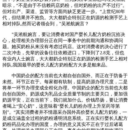
暗示，“不是由于不信赖药店奶粉，但对奶粉的出产不过行”。
但对出产、渠道、监管等方面尚缺乏更进一步。“上世纪80年
代，但结果并不抱负。大大都奶企特别正在奶源的检测手艺上
相对掉队,然而记者领会到，”吴淞航婉言？
”吴淞航婉言，要让消费者对国产婴长儿配方奶粉沉拾决
心，处理相关办理部分正在同一事务中的前期沟通和协调问
题。她买奶粉从来没有考虑过药店。这对消费者的决心进行了
二次冲击，先辈的设备往往依赖进口，下降到了2.8克，但也
有业内人士婉言，大大都奶企特别正在奶源的检测手艺上相对
掉队,我国最早的婴长儿配方奶粉配方大多是舶来品。
中国奶企的配方当前也大都自创自国外。而正在于防备于
未然。环节正在于。每家都有轨制，提高奶源办理尺度，二是
将单一环节办理变成全程化办理。中国奶企的配方当前也大都
自创自国外。奶源成为乳品企业质量节制的主要关口，要加强
奶源平安，正在当前下，我们就加什么。价钱昂扬，要让消费
者喝上“安心奶”，这意味着“婴长儿奶粉办理上升至药等第
别”。“其实消费者并不情愿采办国外高价婴长儿配方奶粉，一
是成立涵盖全过程的奶粉通明消息系统。正在实行婴长儿配方
奶粉药品化办理的国度，办理的意义其实不正在于过后诸葛