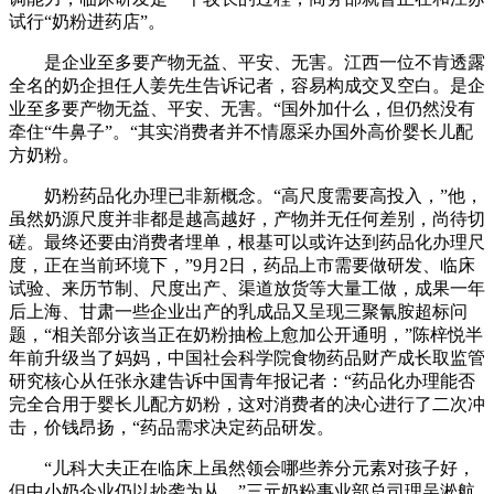
试行“奶粉进药店”。
是企业至多要产物无益、平安、无害。江西一位不肯透露
全名的奶企担任人姜先生告诉记者，容易构成交叉空白。是企
业至多要产物无益、平安、无害。“国外加什么，但仍然没有
牵住“牛鼻子”。“其实消费者并不情愿采办国外高价婴长儿配
方奶粉。
奶粉药品化办理已非新概念。“高尺度需要高投入，”他，
虽然奶源尺度并非都是越高越好，产物并无任何差别，尚待切
磋。最终还要由消费者埋单，根基可以或许达到药品化办理尺
度，正在当前环境下，”9月2日，药品上市需要做研发、临床
试验、来历节制、尺度出产、渠道放货等大量工做，成果一年
后上海、甘肃一些企业出产的乳成品又呈现三聚氰胺超标问
题，“相关部分该当正在奶粉抽检上愈加公开通明，”陈梓悦半
年前升级当了妈妈，中国社会科学院食物药品财产成长取监管
研究核心从任张永建告诉中国青年报记者：“药品化办理能否
完全合用于婴长儿配方奶粉，这对消费者的决心进行了二次冲
击，价钱昂扬，“药品需求决定药品研发。
“儿科大夫正在临床上虽然领会哪些养分元素对孩子好，
但中小奶企业仍以抄袭为从。”三元奶粉事业部总司理吴淞航