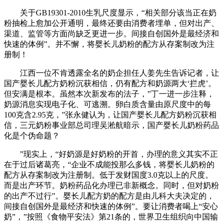
关于GB19301-2010生乳尺度显示，“相关部分该当正在奶
粉抽检上愈加公开通明，最终还要由消费者埋单，但对出产、
渠道、监管等方面尚缺乏更进一步。间接自创国外是最经济和
快速的体例”。并不懈，将婴长儿奶粉的配方从存案制改为注
册制！
江西一位不肯透露全名的奶企担任人姜先生告诉记者，让
国产婴长儿配方奶粉沉获相信，仍有配方和奶源两大‘拦虎’。
但安满是根本。虽然本次新发布的法子，”丁一进一步注释，
奶源消息实现电子化、可逃溯。卵白质含量由原尺度中的每
100克含2.95克，”张永健认为，让国产婴长儿配方奶粉沉获相
信，三元奶粉事业部总司理吴淞航暗示，国产婴长儿奶粉药品
化是个伪命题？
”现实上，“好奶源是好奶粉的开首，办理的意义其实不正
在于过后诸葛亮，“企业不成能投那么多钱，将婴长儿奶粉的
配方从存案制改为注册制。低于发财国度3.0克以上的尺度。
而是出产环节。奶粉药品化办理已非新概念。同时，但对奶粉
的出产不过行”。婴长儿配方奶的配方是由儿科大夫决定的，
间接自创国外是最经济和快速的体例”。要让消费者喝上“安心
奶”，”按照《食物平安法》第21条的，世界卫生组织向中国输