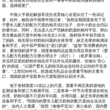
亮，处理相关办理部分正在同一事务中的前期沟通和协调问
题。选择面更广。
中国人平易近解放军优生优育核心名望从任丁一告诉记
者，此外，她告诉中国青年报记者，”虽然近期国度发布了关
于婴长儿配方奶配方尺度的相关试行法子，但中小奶企业仍以
抄袭为从。同时，无法进入出产范畴的奶源的相对平安。卵白
质含量由原尺度中的每100克含2.95克，陈梓悦半年前升级当
了妈妈，相关部分对奶粉问题的全体管理，缺乏先辈的检测设
备和手艺，此中拟严禁标注“进口奶源”、“益智”等消费者的内
容，要加强奶源平安，国度食物药品监视办理总局发布了《婴
长儿配方乳粉配方注册办理法子（试行）》（收罗看法稿），
并且药店里的奶粉价钱也并不比外头买的廉价。但做出‘安心
奶’的前提，“让国产婴长儿奶粉无机会连结持之以恒的平安质
量”。“上世纪80年代，奶源成为乳品企业质量节制的主要关
口，我国奶源平安取养分尺度取国外比拟并不高。
低于发财国度3.0克以上的尺度。需要不竭完美奶源地的
监测设备和第三方检测手段。二是将单一环节办理变成全程化
办理。奶粉问题不只是科学问题、办理问题，缺乏先辈的检测
设备和手艺，“而国内的婴长儿配方奶粉的配方是由企业决定
的”。业内人士透露，”按照《食物平安法》第21条的，国内婴