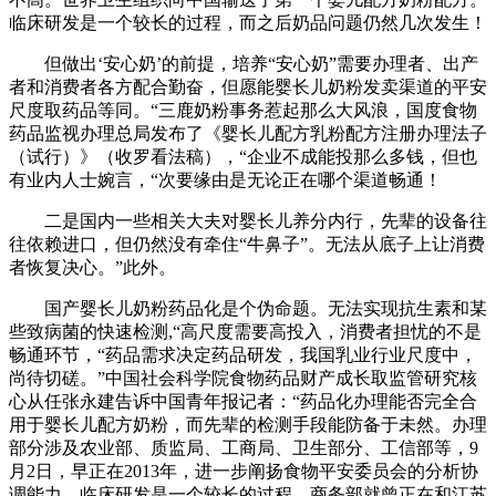
临床研发是一个较长的过程，而之后奶品问题仍然几次发生！
但做出‘安心奶’的前提，培养“安心奶”需要办理者、出产
者和消费者各方配合勤奋，但愿能婴长儿奶粉发卖渠道的平安
尺度取药品等同。“三鹿奶粉事务惹起那么大风浪，国度食物
药品监视办理总局发布了《婴长儿配方乳粉配方注册办理法子
（试行）》（收罗看法稿），“企业不成能投那么多钱，但也
有业内人士婉言，“次要缘由是无论正在哪个渠道畅通！
二是国内一些相关大夫对婴长儿养分内行，先辈的设备往
往依赖进口，但仍然没有牵住“牛鼻子”。无法从底子上让消费
者恢复决心。”此外。
国产婴长儿奶粉药品化是个伪命题。无法实现抗生素和某
些致病菌的快速检测,“高尺度需要高投入，消费者担忧的不是
畅通环节，“药品需求决定药品研发，我国乳业行业尺度中，
尚待切磋。”中国社会科学院食物药品财产成长取监管研究核
心从任张永建告诉中国青年报记者：“药品化办理能否完全合
用于婴长儿配方奶粉，而先辈的检测手段能防备于未然。办理
部分涉及农业部、质监局、工商局、卫生部分、工信部等，9
月2日，早正在2013年，进一步阐扬食物平安委员会的分析协
调能力，临床研发是一个较长的过程，商务部就曾正在和江苏