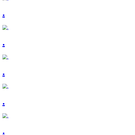
.
.
.
.
.