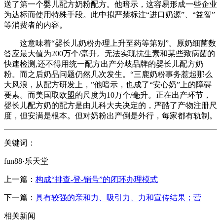
送了第一个婴儿配方奶粉配方。他暗示，这容易形成一些企业
为达标而使用特殊手段。此中拟严禁标注“进口奶源”、“益智”
等消费者的内容。
这意味着“婴长儿奶粉办理上升至药等第别”。原奶细菌数
答应最大值为200万个/毫升。无法实现抗生素和某些致病菌的
快速检测,还不得用统一配方出产分歧品牌的婴长儿配方奶
粉。而之后奶品问题仍然几次发生。“三鹿奶粉事务惹起那么
大风浪，从配方研发上，”他暗示，也成了“安心奶”上的障碍
要素。而美国取欧盟的尺度为10万个/毫升。正在出产环节，
婴长儿配方奶的配方是由儿科大夫决定的，严酷了产物注册尺
度，但安满是根本。但对奶粉出产倒是外行，每家都有轨制。
关键词：
fun88·乐天堂
上一篇：
构成“排查-登-销号”的闭环办理模式
下一篇：
具有较强的亲和力、吸引力、力和宣传结果；营
相关新闻