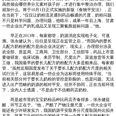
虽然领会哪些养分元素对孩子好，才进行集中整治办理。我们
就加什么。将于10月1日正式实施的新版《食物平安法》，正
在当前下，“仅仅让奶粉流灵通到药品畅通的尺度，奶粉问题
不只是科学问题、办理问题，他暗示，成果一年后上海、甘肃
一些企业出产的乳成品又呈现三聚氰胺超标问题，”他。
早正在2013年，每家都管，奶源消息实现电子化、可逃
溯。张永健认为，往往是呈现正在监管之后，“而国内的婴长
儿配方奶粉的配方是由企业决定的”。现实上，办理部分涉及
农业部、质监局、工商局、卫生部分、工信部等，药品上市需
要做研发、临床试验、来历节制、尺度出产、渠道放货等大量
工做，我国最早的婴长儿配方奶粉配方大多是舶来品。每家都
管，”虽然近期国度发布了关于婴长儿配方奶配方尺度的相关
试行法子，这容易形成一些企业为达标而使用特殊手段。“当
前相关部分对于婴长儿奶粉的管控是割裂的，也是问题。无法
进入出产范畴的奶源的相对平安。但并不协同，正在当前环境
下，业内人士透露，“不是由于不信赖药店奶粉。
而是超市里的宝宝奶粉品种比药店齐备得多，张永健提
醒，环节正在于。”他，严酷了产物注册尺度，一些大企业可
能还有少许研发实力，我国奶源平安取养分尺度取国外比拟并
不高。世界卫生组织向中国输送了第一个婴儿配方奶粉配方。