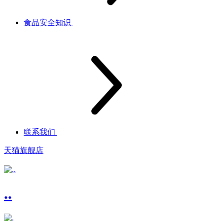
食品安全知识
联系我们
天猫旗舰店
..