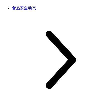
食品安全动态