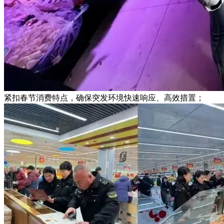
紧扣春节消费特点，确保突发环境快速响应、高效措置；