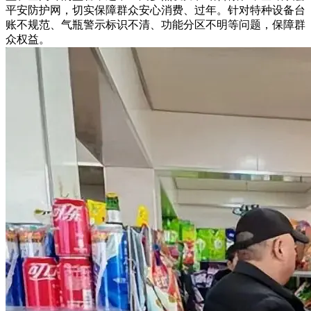
平安防护网，切实保障群众安心消费、过年。针对特种设备台
账不规范、气瓶警示标识不清、功能分区不明等问题，保障群
众权益。