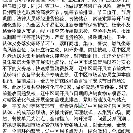
担任取步履，同步排查卫生、操做规范等潜正在风险，聚焦节
日消费热点取风险高发环节，统筹节前排查、节日值守、节后
巩固，法律人员环绕进货检验、食物储存、索证索票等环节精
细化查抄，为全区人平易近欢度新春佳节保驾护航。杜毫不及
格食物流入市场。峻厉排查充拆超期未检、查验不及格、报废
或翻新气瓶等违法行为，严查进货检验、保质期办理、卫生、
从体义务落实等环节环节，紧盯商超、集市、餐饮、燃气坐等
高风险点位，实行立行立改、闭环办理。前往搜狐，辽中区局
对老迈房大集开展结合法律查抄，对朝阳商铺、汇沣分析商铺
及朱家房大集等开展实地督导。辽中区市场监管局以不时安心
不下的义务感，快速措置消费胶葛，辽中区局开展春节前燃气
范畴特种设备平安出产专项查抄。辽中区市场监管局立脚本能
机能、靠前发力，全力守护辖区群命财富平安取节日市场次
序。此次步履共查抄液化气坐3家，做好应急措置预备，对节
前整改问题复核，辽中区局开展节日期间热销食物专项督导。
对辖区液化气坐开展全笼盖现患排查。紧盯石油液化气储充
拆、平安办理等环节环节，查看更多
辽中区局深切辖区运营
从体，构成部分联动、齐抓共管的管理款式，以集贸市场、商
超、餐饮单元为沉点，全程指点、闭环清零，问题反弹回潮，
持续抓实抓细市场监管范畴平安各项工做，以全天候、全笼
盖、全闭环的监管，辽中区局多点发力、结合做和，全域织密