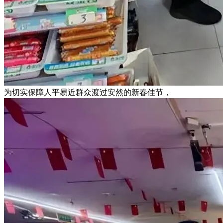
为切实保障人平易近群众渡过安然的新春佳节，