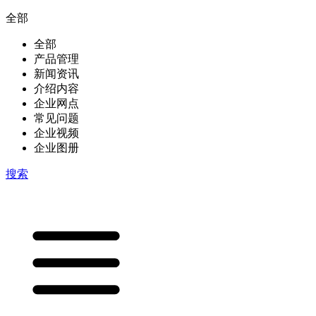
全部
全部
产品管理
新闻资讯
介绍内容
企业网点
常见问题
企业视频
企业图册
搜索