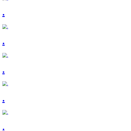
.
.
.
.
.