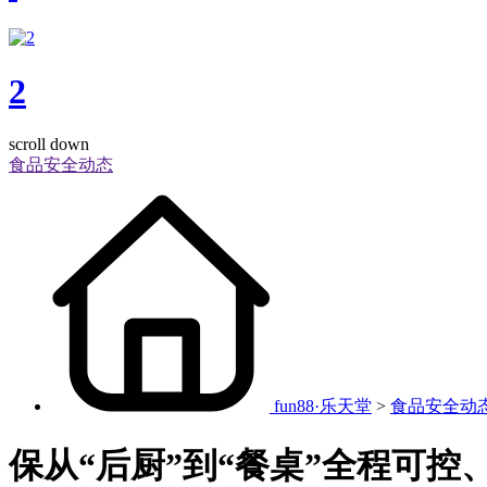
2
scroll down
食品安全动态
fun88·乐天堂
>
食品安全动
保从“后厨”到“餐桌”全程可控