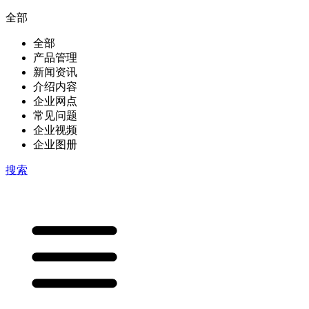
全部
全部
产品管理
新闻资讯
介绍内容
企业网点
常见问题
企业视频
企业图册
搜索