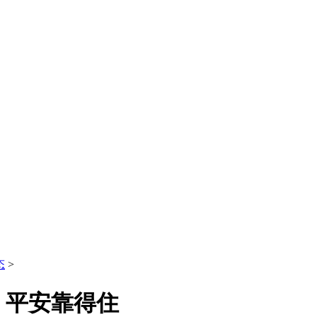
态
>
、平安靠得住