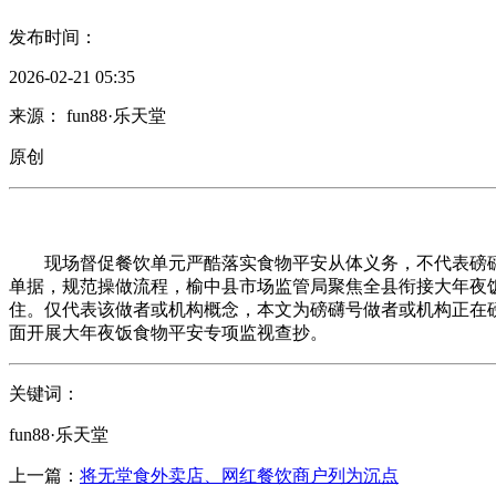
发布时间：
2026-02-21 05:35
来源： fun88·乐天堂
原创
现场督促餐饮单元严酷落实食物平安从体义务，不代表磅礴旧
单据，规范操做流程，榆中县市场监管局聚焦全县衔接大年夜饭
住。仅代表该做者或机构概念，本文为磅礴号做者或机构正在
面开展大年夜饭食物平安专项监视查抄。
关键词：
fun88·乐天堂
上一篇：
将无堂食外卖店、网红餐饮商户列为沉点