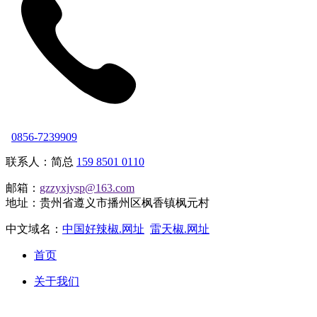
0856-7239909
联系人：简总
159 8501 0110
邮箱：
gzzyxjysp@163.com
地址：贵州省遵义市播州区枫香镇枫元村
中文域名：
中国好辣椒.网址
雷天椒.网址
首页
关于我们