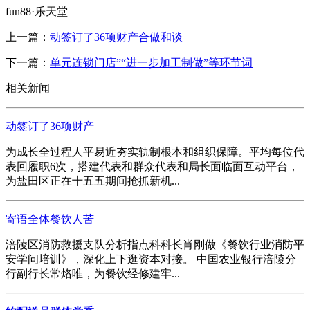
fun88·乐天堂
上一篇：
动签订了36项财产合做和谈
下一篇：
单元连锁门店”“进一步加工制做”等环节词
相关新闻
动签订了36项财产
为成长全过程人平易近夯实轨制根本和组织保障。平均每位代
表回履职6次，搭建代表和群众代表和局长面临面互动平台，
为盐田区正在十五五期间抢抓新机...
寄语全体餐饮人苦
涪陵区消防救援支队分析指点科科长肖刚做《餐饮行业消防平
安学问培训》，深化上下逛资本对接。 中国农业银行涪陵分
行副行长常烙唯，为餐饮经修建牢...