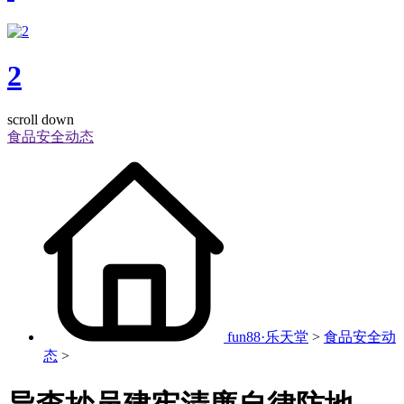
2
scroll down
食品安全动态
fun88·乐天堂
>
食品安全动
态
>