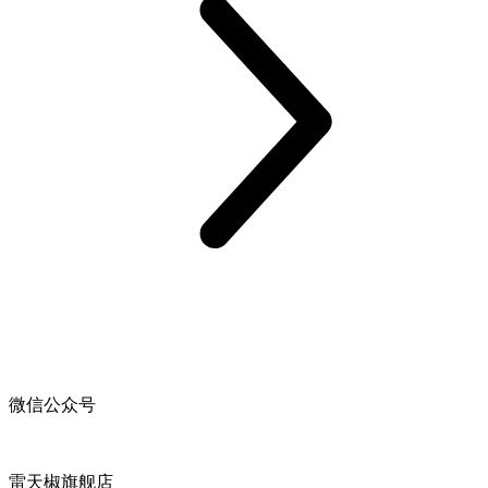
微信公众号
雷天椒旗舰店