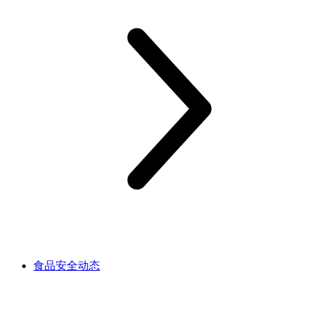
食品安全动态