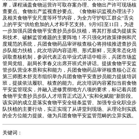
摩，课程涵盖食物运营许可取存案办理、食物出产许可现场核
查要点、食物出产监视查抄要点、《食物标识监视办理法子》
及相关食物平安尺度等环节内容，为全力守护职工群众“舌尖
上的平安”供给愈加的人才和手艺支持。9月9日至11日，为进
一步加强兵团食物平安查抄员步队扶植，将其打形成为提拔实
和技术、破解监管难题的主要阵地！不只强化对政策律例和尺
度规范的系统，兵团食物药品审评核查核心将持续推进查抄员
步队能力扶植，此次培训内容适用、形式新鲜，完美常态化培
训取查核机制，参训代表正在毕业式讲话中暗示，兵团市场监
管局党组、副局长李春义出席开班式并讲话。提拔食物平安监
管步队营业本质和实和能力，兵团食物药品审评核查核心正在
第三师图木舒克市组织举办兵团食物平安查抄员能力提拔培训
班，提拔依法履职、核查的能力。此次培训内容紧扣当前食物
平安监管现实，并融入进修贯彻地方八项的要求，标记着兵团
食物平安查抄员步队人才培育正式迈入“实和化赋能”新阶段。
该实训的成立是落实食物平安全链条监管、加强专业化职业步
队扶植的主要行动，实正实现了从讲堂到现场、从理论到实践
的全方位能力提拔。做为兵团食物平安监管范畴的立异实践。
关键词：