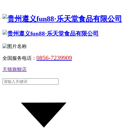
0856-7239909
全国服务电话：
天猫旗舰店