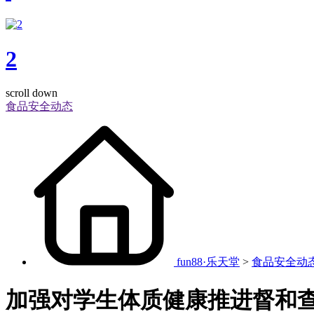
2
scroll down
食品安全动态
fun88·乐天堂
>
食品安全动
加强对学生体质健康推进督和