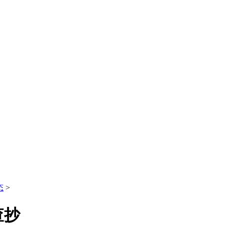
态
>
查抄