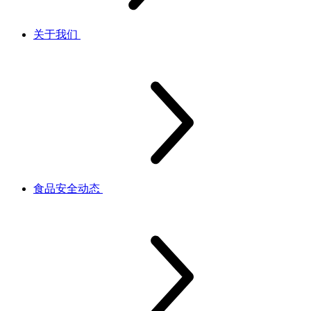
关于我们
食品安全动态