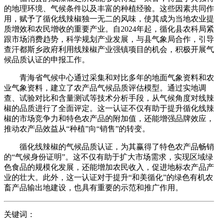
的地理环境、气候条件以及丰富的种植经验。这些因素共同作
用，赋予了循化线辣椒独一无二的风味，使其成为当地农业提
质增效和农民增收的重要产业。自2024年起，循化县农科局紧
跟市场消费趋势，科学规划产业发展，与县气象局合作，引导
查汗都斯乡政府利用线辣椒产业强镇项目的机会，积极开展气
候品质认证的申报工作。
青海省气候中心通过采集和对比多年的地面气象资料和农
业气象资料，建立了农产品气候品质评估模型。通过实地调
查、试验对比和含量测试等技术分析手段，从气候角度对线辣
椒的品质进行了全面评定。这一认证不仅有助于提升循化线辣
椒的市场竞争力和特色农产品的附加值，还能增强品牌效应，
推动农产品效益从“种植”向“销售”的转变。
循化线辣椒的气候品质认证，为其赢得了特色农产品畅销
的“气候身份证明”。这不仅有助于扩大市场需求，实现区域绿
色食品的规模化发展，还能增加农民收入，促进地标农产品产
业的壮大。此外，这一认证对于提升“和美循化”的绿色有机农
畜产品输出地建设，也具有重要的示范和推广作用。
关键词：