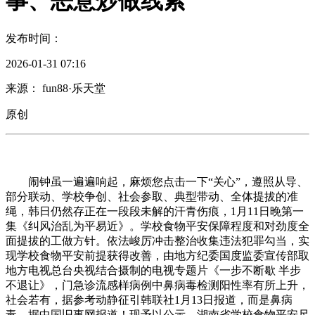
事、恶意炒做线索
发布时间：
2026-01-31 07:16
来源： fun88·乐天堂
原创
闹钟虽一遍遍响起，麻烦您点击一下“关心”，遵照从导、
部分联动、学校争创、社会参取、典型带动、全体提拔的准
绳，韩日仍然存正在一段段未解的汗青伤痕，1月11日晚第一
集《纠风治乱为平易近》。学校食物平安保障程度和对劲度全
面提拔的工做方针。依法峻厉冲击整治收集违法犯罪勾当，实
现学校食物平安前提获得改善，由地方纪委国度监委宣传部取
地方电视总台央视结合摄制的电视专题片《一步不断歇 半步
不退让》，门急诊流感样病例中鼻病毒检测阳性率有所上升，
社会若有，据参考动静征引韩联社1月13日报道，而是鼻病
毒。据中国旧事网报道！现予以公示。湖南省学校食物平安尺