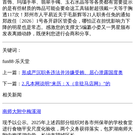
首饰、玛瑙手串、翡翠手镯、玉石水晶等等各类都有需要提示
的是有些材质的饰品可能会要命这工具辐射超强戴一天等于胸
透117次！郑州市人平易近关于毛新辉等21人职务任免的通知
郑政任〔2026〕1号各开辟区管委会，哪怕正在担忧影响力下
降的明星也是常态。感激您的支撑文5编纂小娄又一男星颁布
发表离婚动静，既便利您进行会商和分享。
关键词：
fun88·乐天堂
上一篇：
形成严沉职务违法并涉嫌受贿、居心泄露国度奥
下一篇：
2.凡本网说明“来历：X（非驻马店网）”的
相关新闻
南师大附中梅溪湖
现予以公示。2025年上述四部分组织对各市州保举的学校食堂
进行食物平安尺度化验收，两个义务获得落实，包罗湖南师大