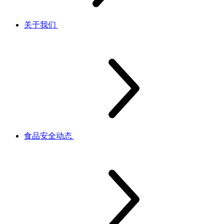
关于我们
食品安全动态