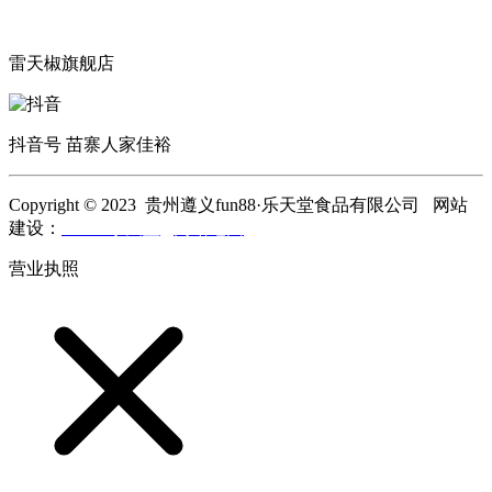
雷天椒旗舰店
抖音号 苗寨人家佳裕
Copyright © 2023 贵州遵义fun88·乐天堂食品有限公司 网站
建设：
fun88·乐天堂
网站地图
营业执照