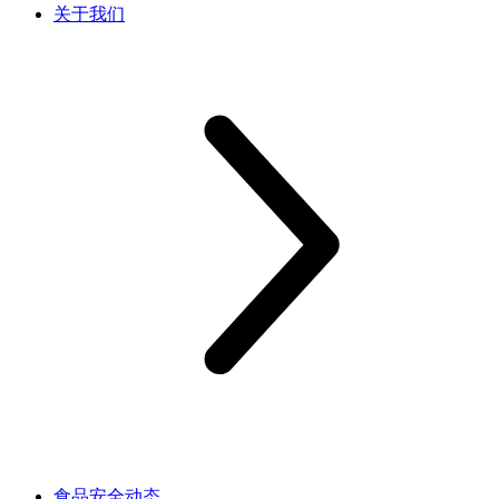
关于我们
食品安全动态