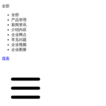
全部
全部
产品管理
新闻资讯
介绍内容
企业网点
常见问题
企业视频
企业图册
搜索