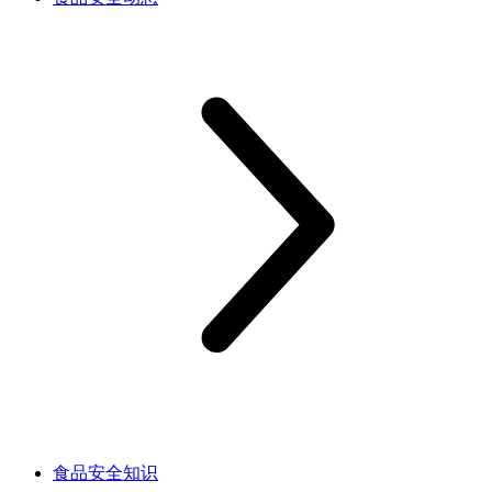
食品安全知识