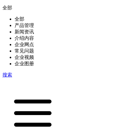
全部
全部
产品管理
新闻资讯
介绍内容
企业网点
常见问题
企业视频
企业图册
搜索