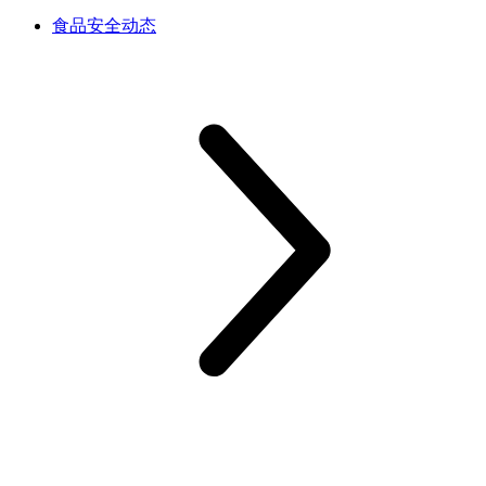
食品安全动态